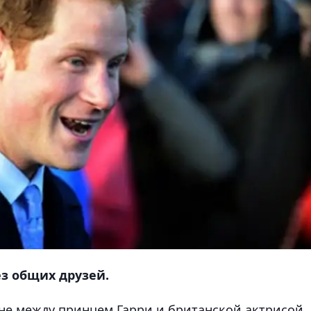
ез общих друзей.
е между принцем Гарри и британской актрисой