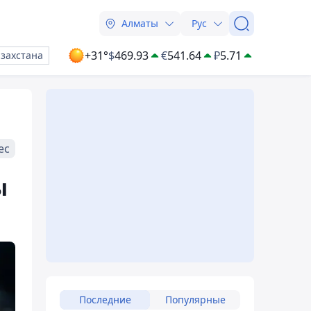
Алматы
Рус
+31°
$
469.93
€
541.64
₽
5.71
азахстана
ес
ы
Последние
Популярные