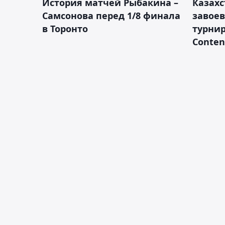
История матчей Рыбакина –
Казах
Самсонова перед 1/8 финала
завоев
в Торонто
турнир
Conten