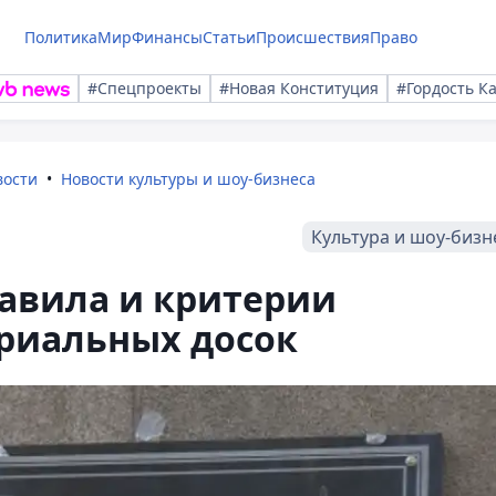
Политика
Мир
Финансы
Статьи
Происшествия
Право
#Спецпроекты
#Новая Конституция
#Гордость К
вости
Новости культуры и шоу-бизнеса
Культура и шоу-бизн
авила и критерии
риальных досок