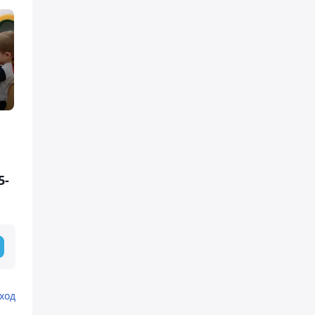
5-
ход