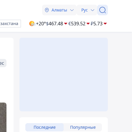
Алматы
Рус
+20°
$
467.48
€
539.52
₽
5.73
азахстана
ес
Последние
Популярные