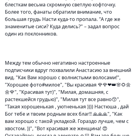
блесткам весьма скромную светлую кофточку.
Более того, фанаты обратили внимание, что
большая грудь Насти куда-то пропала. "А где же
знаменитые сиси? Куда делись?" – задал вопрос
один из поклонников.
Между тем обычно негативно настроенные
подписчики вдруг похвалили Анастасию за внешний
вид. "Как Вам хорошо с волнистыми волосами!",
"Хорошее фото#милое", "Вы красивая 🌹🌹❤👑🌸🌻🌼
🌼🌹", "Красивая тут)", "Милая, домашняя, с
растекшейся грудью)", "Милая тут все равно😙",
"Такая хорошенькая , уютненькая )))) Настюша , дай
Бог тебе и твоим родным всех благ!! 🙏🙏🙏", "Как
вам хорошо с такой укладкой. Гораздо лучше, чем с
хвостом. ))", "Вот красивая же женщина! 😍
Оставайтесь всегда в адеквате 🙏🏻 Вам это больше