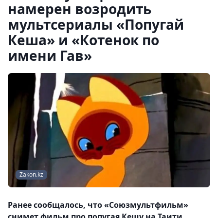
намерен возродить
мультсериалы «Попугай
Кеша» и «Котенок по
имени Гав»
Zakon.kz
Ранее сообщалось, что «Союзмультфильм»
снимет фильм про попугая Кешу на Таити.