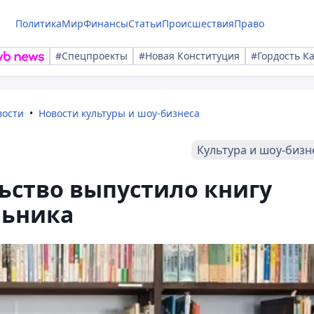
Политика
Мир
Финансы
Статьи
Происшествия
Право
#Спецпроекты
#Новая Конституция
#Гордость К
вости
Новости культуры и шоу-бизнеса
Культура и шоу-бизн
ьство выпустило книгу
льника