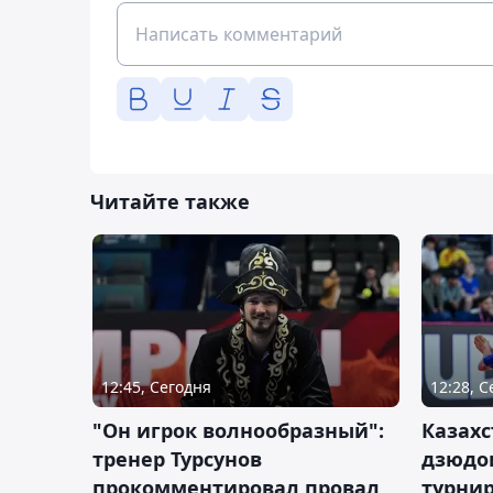
Читайте также
12:45, Сегодня
12:28, 
"Он игрок волнообразный":
Казахс
тренер Турсунов
дзюдо
прокомментировал провал
турнир