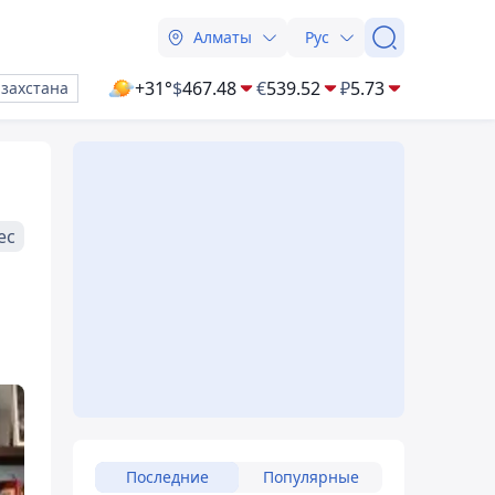
Алматы
Рус
+31°
$
467.48
€
539.52
₽
5.73
азахстана
ес
Последние
Популярные