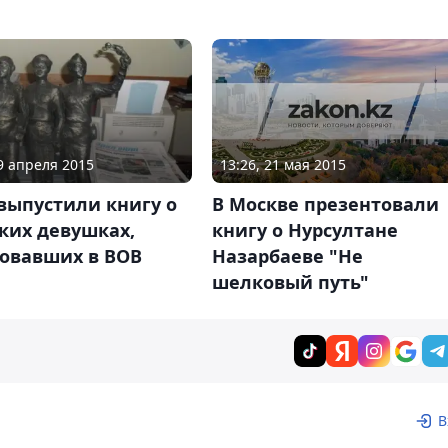
13:26, 21 мая 2015
19 апреля 2015
В Москве презентовали
выпустили книгу о
книгу о Нурсултане
ких девушках,
Назарбаеве "Не
вовавших в ВОВ
шелковый путь"
В