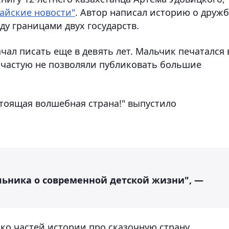
айские новости"
. Автор написал историю о друж
у границами двух государств.
ал писать еще в девять лет. Мальчик печатался 
ачастую не позволяли публиковать большие
стоящая волшебная страна!" выпустило
льника о современной детской жизни", —
ко частей истории про сказочную страну.