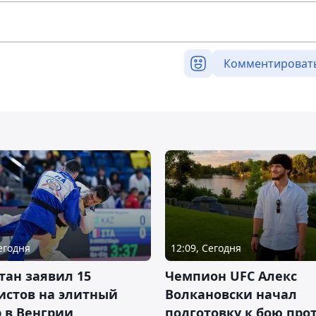
Комментироват
Сегодня
12:09, Сегодня
тан заявил 15
Чемпион UFC Алекс
истов на элитный
Волкановски начал
 в Венгрии
подготовку к бою про