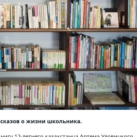
ссказов о жизни школьника.
нигу 12-летнего казахстанца Артема Удовицкого,