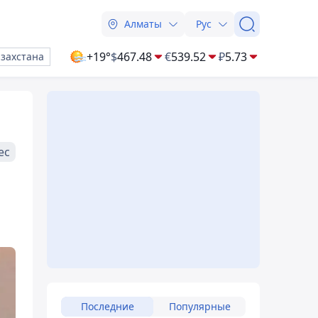
Алматы
Рус
+19°
$
467.48
€
539.52
₽
5.73
азахстана
ес
Последние
Популярные