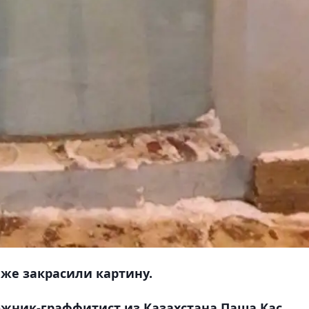
 же закрасили картину.
ожник-граффитист из Казахстана Паша Кас