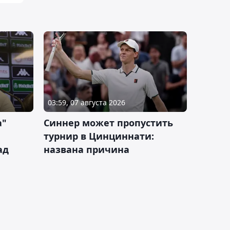
03:59, 07 августа 2026
а"
Синнер может пропустить
турнир в Цинциннати:
ад
названа причина