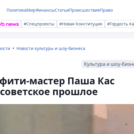
Политика
Мир
Финансы
Статьи
Происшествия
Право
#Спецпроекты
#Новая Конституция
#Гордость К
вости
Новости культуры и шоу-бизнеса
Культура и шоу-бизн
ффити-мастер Паша Кас
 советское прошлое