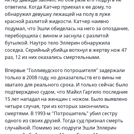
ответила. Когда Катчер приехал к ее дому, то
обнаружил девушку лежащей на полу в луже
красной разлитой жидкости. Катчер наивно
подумал, что Эшли обиделась на него за опоздание,
переборщила с вином и заснула с разлитой
бутылкой. Наутро тело Эллерин обнаружила
соседка. Серийный убийца воткнул в жертву нож 47
раз, 12 из них оказались смертельными.
Впервые "Голливудского потрошителя" задержали
только в 2008 году, но доказательств его вины не
хватало для реального срока. И только сейчас было
подтверждено судом, что Майкл Гаргило последние
15 лет нападал на женщин с ножом. Было выявлено
четыре случая, три из которых закончились
смертями. В 1993-м "Потрошитель" убил сестру
одного из своих друзей. Тогда суд признал смерть
случайной. Помимо экс-подруги Эшли Эллерин