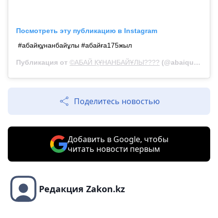
Посмотреть эту публикацию в Instagram
#абайқұнанбайұлы #абайға175жыл
Публикация от
©️АБАЙ ҚҰНАНБАЙҰЛЫ????
(@abaiqunanbaiuly)
Поделитесь новостью
Добавить в Google, чтобы
читать новости первым
Редакция Zakon.kz