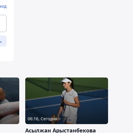
ход
ь
06:16, Сегодня
Асылжан Арыстанбекова