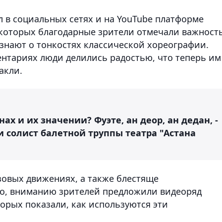
в социальных сетях и на YouTube платформе
 которых благодарные зрители отмечали важност
 знают о тонкостях классической хореографии.
ентариях люди делились радостью, что теперь им
акли.
ах и их значении? Фуэте, ан деор, ан дедан, -
и солист балетной труппы театра "Астана
азовых движениях, а также блестяще
го, вниманию зрителей предложили видеоряд
орых показали, как используются эти