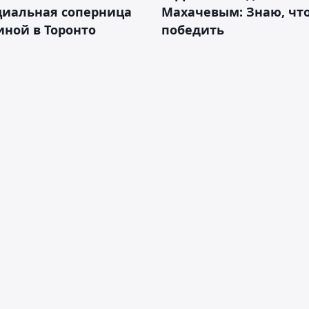
циальная соперница
Махачевым: Знаю, что
ной в Торонто
победить