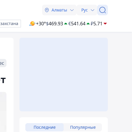
Алматы
Рус
+30°
$
469.93
€
541.64
₽
5.71
азахстана
ес
ет
Последние
Популярные