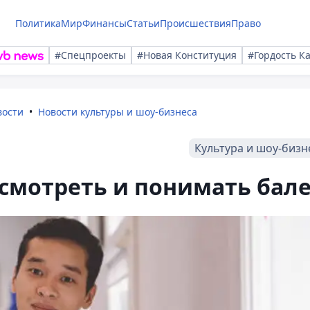
Политика
Мир
Финансы
Статьи
Происшествия
Право
#Спецпроекты
#Новая Конституция
#Гордость К
вости
Новости культуры и шоу-бизнеса
Культура и шоу-бизн
 смотреть и понимать бал