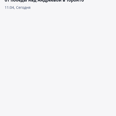
от победы над Андреевой в Торонто
11:04, Сегодня