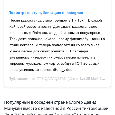
Посмотреть эту публикацию в Instagram
Песня казахстанца стала трендом в Тik Тok ⠀ В самой
хайповой соцсети песня "Двигаться" казахстанского
исполнителя Raim стала одной из самых популярных.
Трек даже положил начало новому флешмобу - танцы в
стиле боксера. И теперь пользователи со всего мира
юзают песню для своих роликов. ⠀ Благодаря
внезапному интересу тиктокеров песня взлетела в
мировом музыкальном чарте, войдя в ТОП-20 самых
прослушиваемых треков. @ztb_video
Публикация от
ZTB QAZAQSTAN
(@ztb_kz)
25 Май 2020 в 9:28 PDT
Популярный в соседней стране блогер Давид
Манукян вместе с известной в России тиктокершей
Диной Саевой переняли "эстафету" от авторов