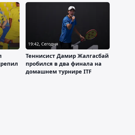
19:42, Сегодня
л
Теннисист Дамир Жалгасбай
крепил
пробился в два финала на
домашнем турнире ITF