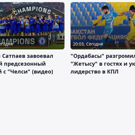
Сегодня
20:03, Сегодня
 Сатпаев завоевал
"Ордабасы" разгроми
й предсезонный
"Жетысу" в гостях и у
 с "Челси" (видео)
лидерство в КПЛ