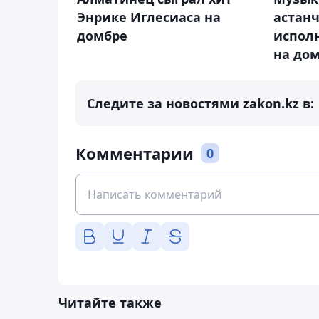
Энрике Иглесиаса на
астан
домбре
испол
на до
Следите за новостями zakon.kz в:
Комментарии
0
Читайте также