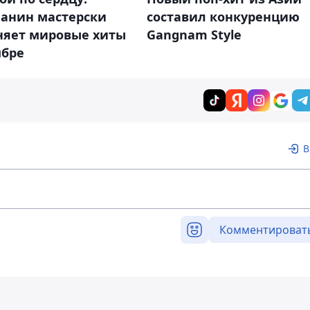
чанин мастерски
составил конкуренцию
няет мировые хиты
Gangnam Style
мбре
В
Комментироват