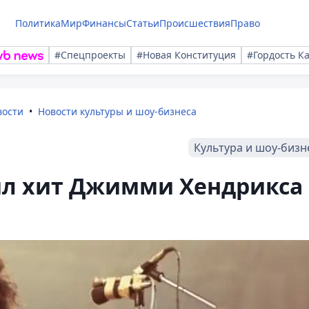
Политика
Мир
Финансы
Статьи
Происшествия
Право
#Спецпроекты
#Новая Конституция
#Гордость К
вости
Новости культуры и шоу-бизнеса
Культура и шоу-бизн
л хит Джимми Хендрикса