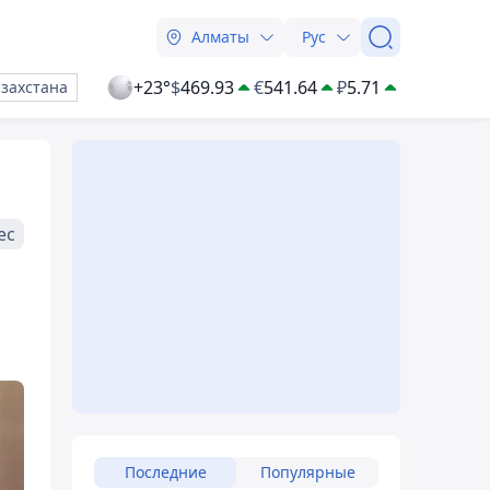
Алматы
Рус
+23°
$
469.93
€
541.64
₽
5.71
азахстана
ес
Последние
Популярные