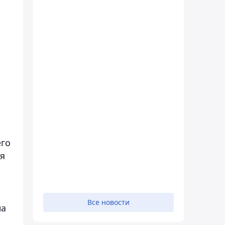
его
ся
Все новости
на