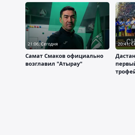
21:06, Сегодня
20:41, 
Самат Смаков официально
Дастан
возглавил "Атырау"
первы
трофей