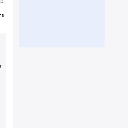
р.
ие
е