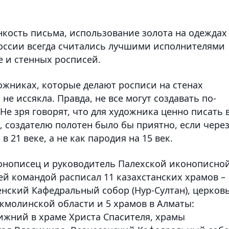
нкость письма, использование золота на одеждах
России всегда считались лучшими исполнителями
е и стенных росписей.
ожниках, которые делают росписи на стенах
не иссякла. Правда, не все могут создавать по-
Не зря говорят, что для художника ценно писать 
ь, создателю полотен было бы приятно, если чере
в 21 веке, а не как пародия на 15 век.
нописец и руководитель Палехской иконописнои
ей командой расписал 11 казахстанских храмов –
енский Кафедральный собор (Нур-Султан), церков
кмолинской области и 5 храмов в Алматы:
ижний в храме Христа Спасителя, храмы