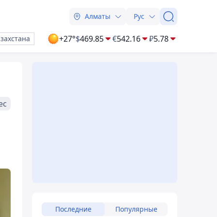
Алматы
Рус
+27°
$
469.85
€
542.16
₽
5.78
азахстана
ес
Последние
Популярные