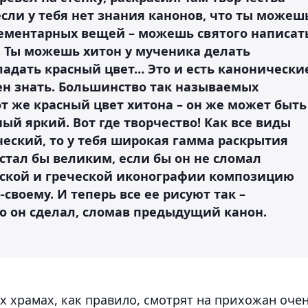
если у тебя нет знания канонов, что ты можеш
ементарных вещей – можешь святого написат
я. Ты можешь хитон у мученика делать
ладать красный цвет… Это и есть канонически
н знать. Большинство так называемых
от же красный цвет хитона – он же может быть
ый яркий. Вот где творчество! Как все виды
рческий, то у тебя широкая гамма раскрытия
е стал бы великим, если бы он не сломал
йской и греческой иконографии композицию
-своему. И теперь все ее рисуют так –
это он сделал, сломав предыдущий канон.
х храмах, как правило, смотрят на прихожан оче