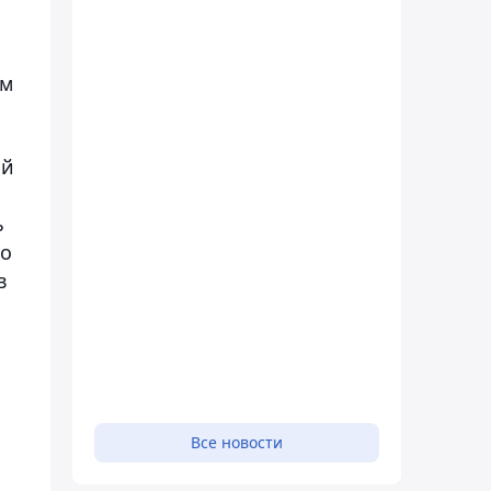
им
ий
ь
то
в
Все новости