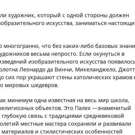
 ли художник, который с одной стороны должен
образительного искусства, заниматься настоящ
о многогранно, что без каких-либо базовых знан
удожников весьма непросто. Если окунуться в
зведений изобразительного искусства появилос
олотна Леонардо да Винчи, Микеланджело, Джот
до сих пор украшают стены католических храмов 
ло мировых шедевров.
ак минимум одна известная на весь мир школа,
 религиозных объектов. Это Палех —знаменитый
глубокую связь с традициями средневековой
олетий местные мастера сохраняли и развивали
 материалов и стилистических особенностей