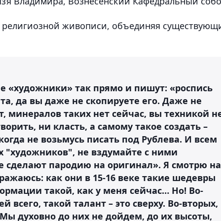
нязя Владимира, Вознесенский Кафедральный собо
 в религиозной живописи, объединяя существующ
е «художники» так прямо и пишут: «роспись
та, да вы даже не скопируете его. Даже не
ет, минералов таких нет сейчас, вы техникой н
ворить, ни класть, а самому такое создать –
когда не возьмусь писать под Рублева. И всем
х "художников", не вздумайте с ними
е сделают пародию на оригинал». Я смотрю на
ражаюсь: как они в 15-16 веке такие шедевры
ормации такой, как у меня сейчас… Но! Во-
й всего, такой талант – это сверху. Во-вторых,
Мы духовно до них не дойдем, до их высоты,