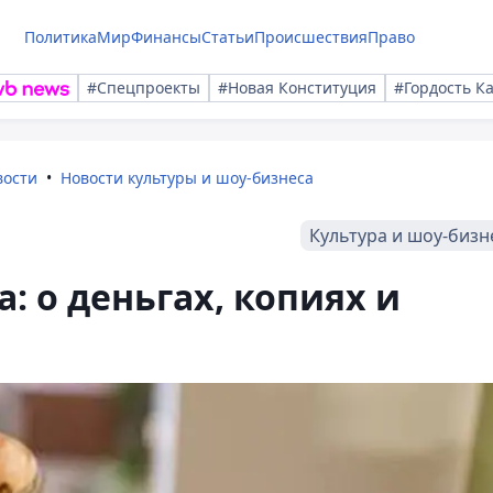
Политика
Мир
Финансы
Статьи
Происшествия
Право
#Спецпроекты
#Новая Конституция
#Гордость К
вости
Новости культуры и шоу-бизнеса
Культура и шоу-бизн
: о деньгах, копиях и