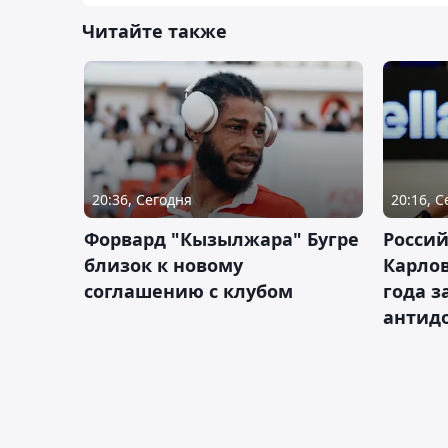
Читайте также
20:36, Сегодня
20:16, 
Форвард "Кызылжара" Бугре
Россий
близок к новому
Карлов
соглашению с клубом
года з
антид