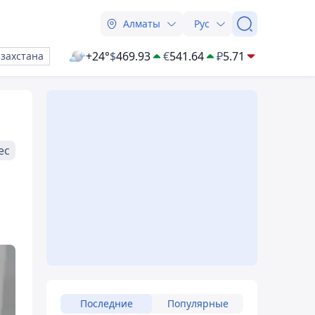
Алматы
Рус
+24°
$
469.93
€
541.64
₽
5.71
азахстана
ес
Последние
Популярные