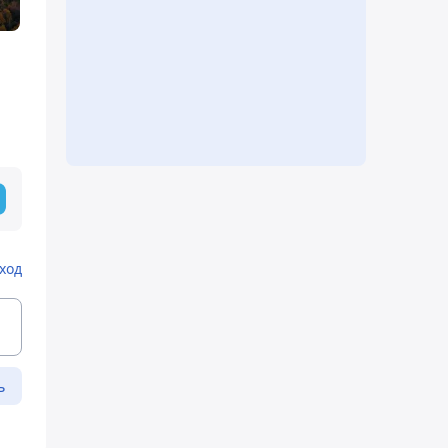
ход
ь