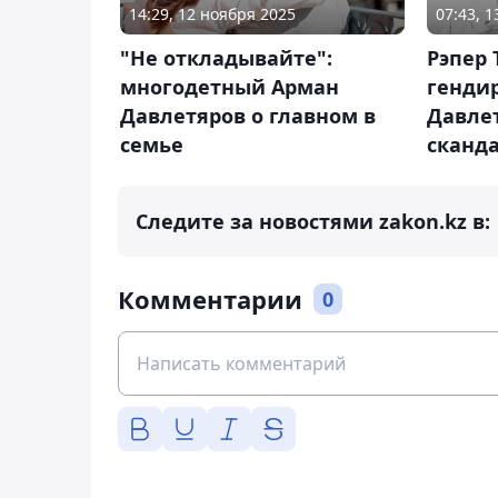
14:29, 12 ноября 2025
07:43, 
"Не откладывайте":
Рэпер 
многодетный Арман
генди
Давлетяров о главном в
Давле
семье
сканд
Следите за новостями zakon.kz в:
Комментарии
0