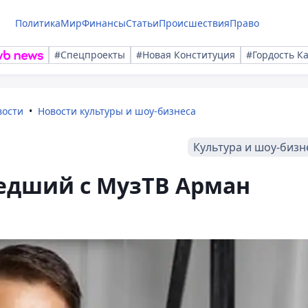
Политика
Мир
Финансы
Статьи
Происшествия
Право
#Спецпроекты
#Новая Конституция
#Гордость К
вости
Новости культуры и шоу-бизнеса
Культура и шоу-бизн
едший с МузТВ Арман