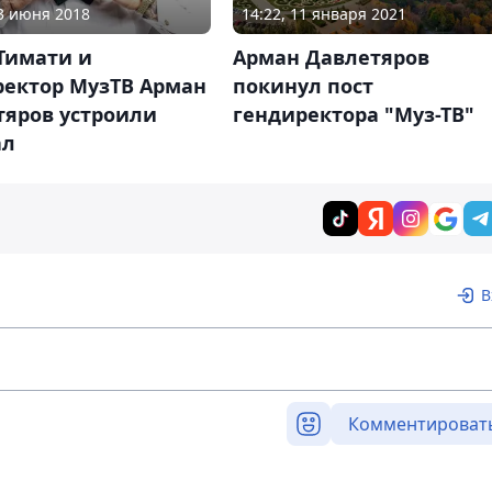
14:22, 11 января 2021
13 июня 2018
Арман Давлетяров
Тимати и
покинул пост
ректор МузТВ Арман
гендиректора "Муз-ТВ"
тяров устроили
ал
В
Комментироват