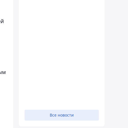
ей
вым
Все новости