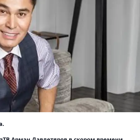
а.
зТВ Арман Давлетяров в скором времени