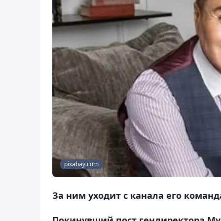
pixabay.com
За ним уходит с канала его команд
Покинувший пост гендиректора Му