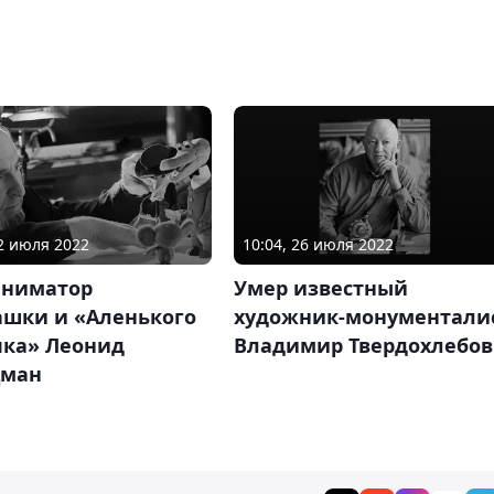
02 июля 2022
10:04, 26 июля 2022
аниматор
Умер известный
ашки и «Аленького
художник-монументали
чка» Леонид
Владимир Твердохлебов
ман