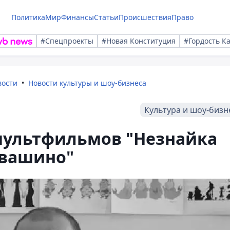
Политика
Мир
Финансы
Статьи
Происшествия
Право
#Спецпроекты
#Новая Конституция
#Гордость К
вости
Новости культуры и шоу-бизнеса
Культура и шоу-бизн
 мультфильмов "Незнайка
квашино"