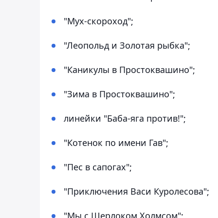
"Мух-скороход";
"Леопольд и Золотая рыбка";
"Каникулы в Простоквашино";
"Зима в Простоквашино";
линейки "Баба-яга против!";
"Котенок по имени Гав";
"Пес в сапогах";
"Приключения Васи Куролесова";
"Мы с Шерлоком Холмсом";