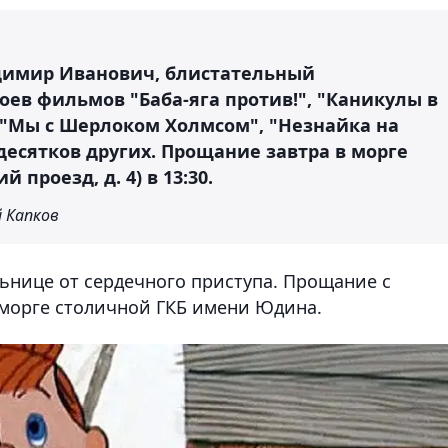
димир Иванович, блистательный
ев фильмов "Баба-яга против!", "Каникулы в
, "Мы с Шерлоком Холмсом", "Незнайка на
десятков других. Прощание завтра в морге
проезд, д. 4) в 13:30.
 Капков
льнице от сердечного приступа. Прощание с
 морге столичной ГКБ имени Юдина.