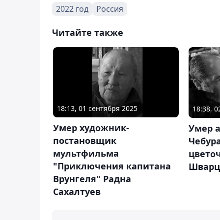
2022 год
Россия
Читайте также
18:13, 01 сентября 2025
18:38, 
Умер художник-
Умер 
постановщик
Чебур
мультфильма
цвето
"Приключения капитана
Шварц
Врунгеля" Радна
Сахалтуев