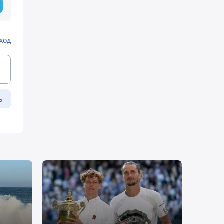
ход
ь