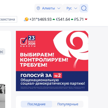
Алматы
Рус
+31°
$
469.93
€
541.64
₽
5.71
азахстана
ес
Последние
Популярные