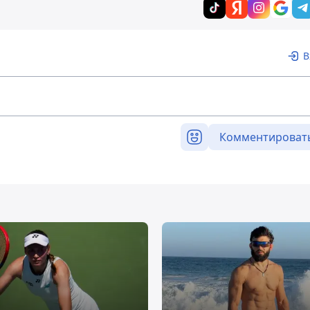
В
Комментироват