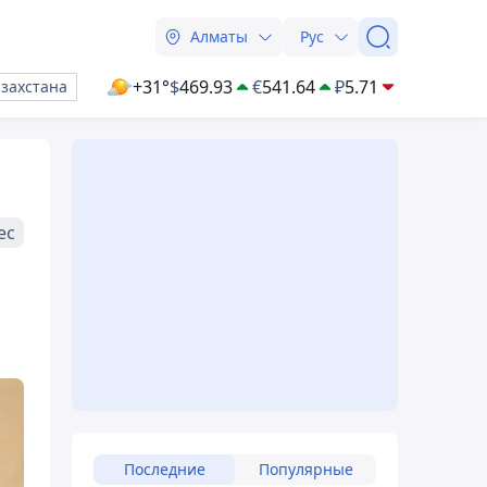
Алматы
Рус
+31°
$
469.93
€
541.64
₽
5.71
азахстана
ес
Последние
Популярные