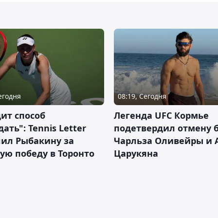
Сегодня
08:19, Сегодня
ит способ
Легенда UFC Кормье
ать": Tennis Letter
подетвердил отмену 
лил Рыбакину за
Чарльза Оливейры и 
ую победу в Торонто
Царукяна