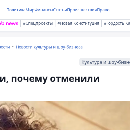
Политика
Мир
Финансы
Статьи
Происшествия
Право
#Спецпроекты
#Новая Конституция
#Гордость К
вости
Новости культуры и шоу-бизнеса
Культура и шоу-бизн
ли, почему отменили