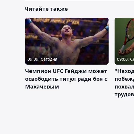
Читайте также
09:39, Сегодня
09:00, 
Чемпион UFC Гейджи может
"Наход
освободить титул ради боя с
побежд
Махачевым
похва
трудов