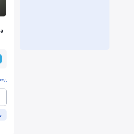
за
ход
ь