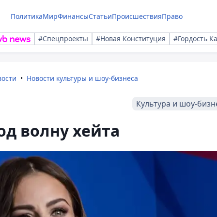
Политика
Мир
Финансы
Статьи
Происшествия
Право
#Спецпроекты
#Новая Конституция
#Гордость К
вости
Новости культуры и шоу-бизнеса
Культура и шоу-бизн
од волну хейта