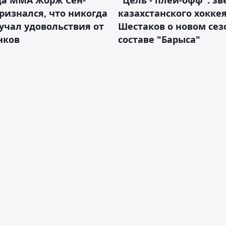
ризнался, что никогда
казахстанского хокке
учал удовольствия от
Шестаков о новом сез
нков
составе "Барыса"