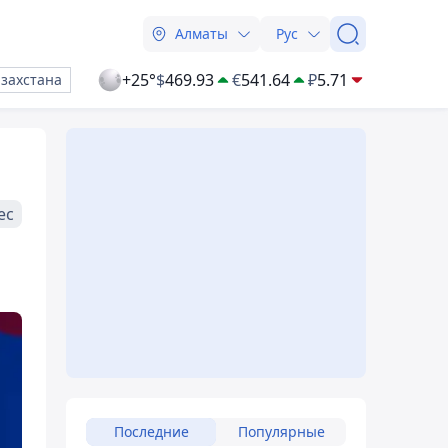
Алматы
Рус
+25°
$
469.93
€
541.64
₽
5.71
азахстана
ес
Последние
Популярные