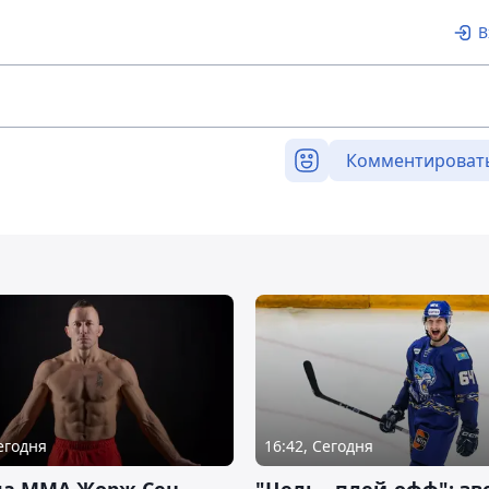
В
Комментироват
Сегодня
16:42, Сегодня
да ММА Жорж Сен-
"Цель - плей-офф": зв