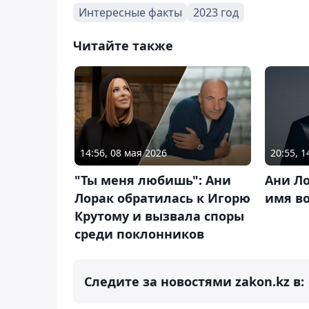
Интересные факты
2023 год
Читайте также
14:56, 08 мая 2026
20:55, 
"Ты меня любишь": Ани
Ани Ло
Лорак обратилась к Игорю
имя в
Крутому и вызвала споры
среди поклонников
Следите за новостями zakon.kz в: