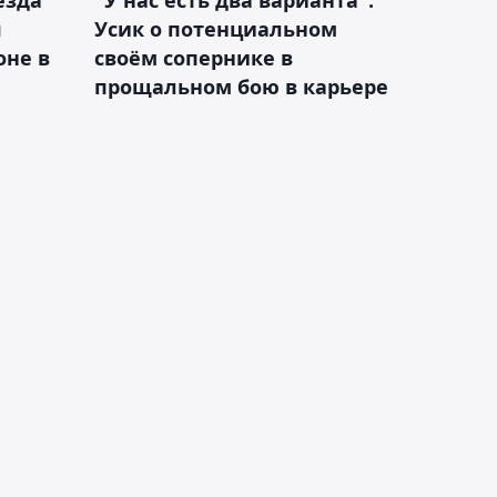
я
Усик о потенциальном
оне в
своём сопернике в
прощальном бою в карьере