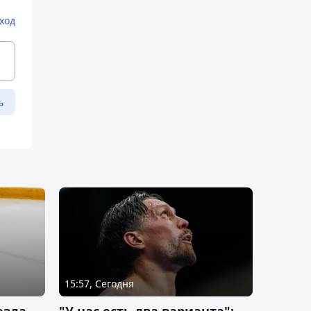
ход
ь
15:57, Сегодня
езда
"У нас есть два варианта":