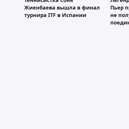
Жиенбаева вышла в финал
Пьер п
турнира ITF в Испании
не пол
поеди