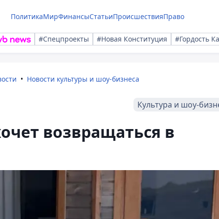
Политика
Мир
Финансы
Статьи
Происшествия
Право
#Спецпроекты
#Новая Конституция
#Гордость К
вости
Новости культуры и шоу-бизнеса
Культура и шоу-бизн
очет возвращаться в