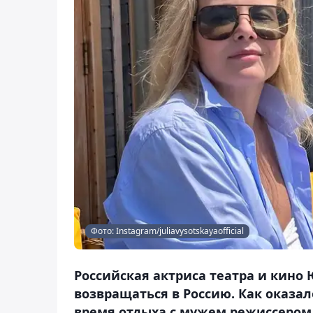
Фото: Instagram/juliavysotskayaofficial
Российская актриса театра и кино 
возвращаться в Россию. Как оказал
время отдыха с мужем режиссером