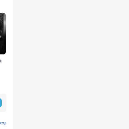
а
ход