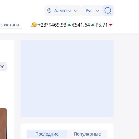
Алматы
Рус
+23°
$
469.93
€
541.64
₽
5.71
азахстана
ес
Последние
Популярные