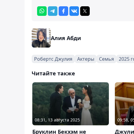
Алия Абди
Робертс Джулия
Актеры
Семья
2025 г
Читайте также
08:31, 13 августа 2025
09:58, 
Бруклин Бекхэм не
Джули