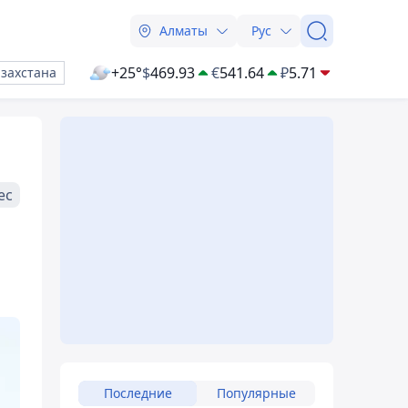
Алматы
Рус
+25°
$
469.93
€
541.64
₽
5.71
азахстана
ес
Последние
Популярные