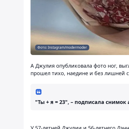
Фото: Instagram/modermoder
А Джулия опубликовала фото ног, вы
прошел тихо, наедине и без лишней с
"Ты + я = 23", – подписала снимок 
У 57-летней Джулии и 56-летнего Дэн