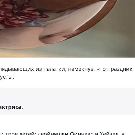
глядывающих из палатки, намекнув, что праздник
уеты.
актриса.
ни трое детей: двойняшки Финнеас и Хейзел, а