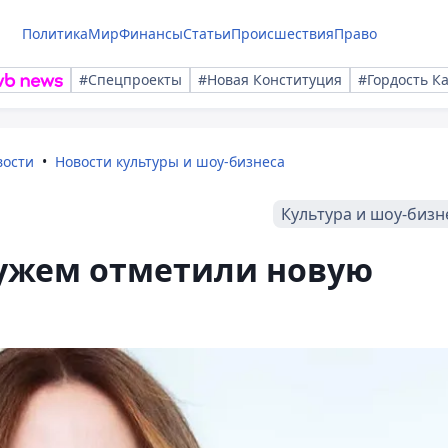
Политика
Мир
Финансы
Статьи
Происшествия
Право
#Спецпроекты
#Новая Конституция
#Гордость К
вости
Новости культуры и шоу-бизнеса
Культура и шоу-бизн
мужем отметили новую