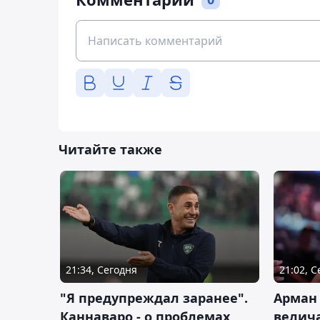
Читайте также
21:34, Сегодня
21:02, 
"Я предупреждал заранее".
Арман
Каннаваро - о проблемах
велича