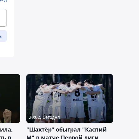
ь
20:02, Сегодня
ила,
"Шахтёр" обыграл "Каспий
ть в
М" в матче Первой лиги