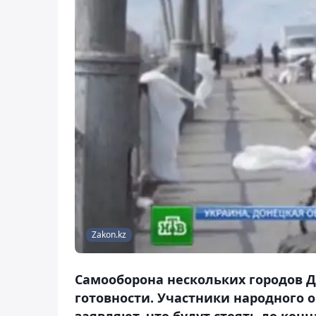
Zakon.kz
Самооборона нескольких городов Д
готовности. Участники народного 
заявляют, что будут стоять до конц