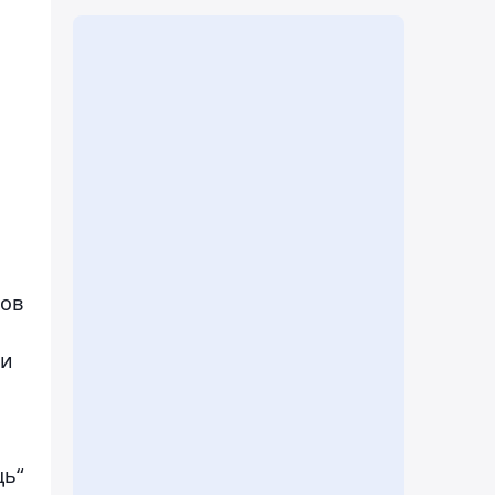
ков
и
ли
щь“