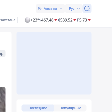
Алматы
Рус
+23°
$
467.48
€
539.52
₽
5.73
азахстана
ир
Последние
Популярные