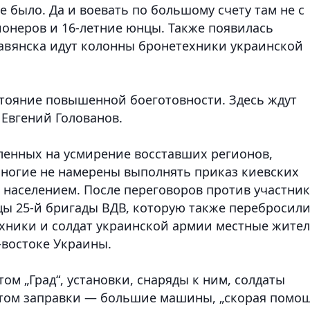
е было. Да и воевать по большому счету там не с
ионеров и 16-летние юнцы. Также появилась
лавянска идут колонны бронетехники украинской
тояние повышенной боеготовности. Здесь ждут
 Евгений Голованов.
ленных на усмирение восставших регионов,
ногие не намерены выполнять приказ киевских
 населением. После переговоров против участни
цы 25-й бригады ВДВ, которую также перебросил
хники и солдат украинской армии местные жите
-востоке Украины.
ом „Град“, установки, снаряды к ним, солдаты
потом заправки — большие машины, „скорая помо