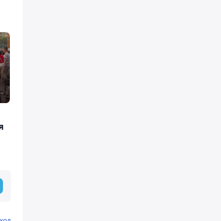
я
ход