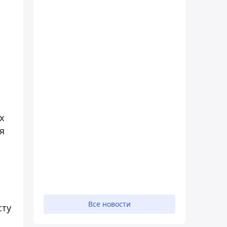
х
я
Все новости
сту