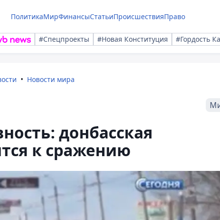
Политика
Мир
Финансы
Статьи
Происшествия
Право
#Спецпроекты
#Новая Конституция
#Гордость К
вости
Новости мира
М
вность: донбасская
тся к сражению