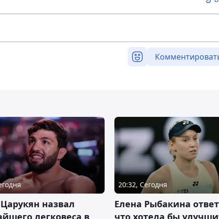
Комментироват
Сегодня
20:32, Сегодня
 Царукян назвал
Елена Рыбакина ответ
йшего легковеса в
что хотела бы улучши