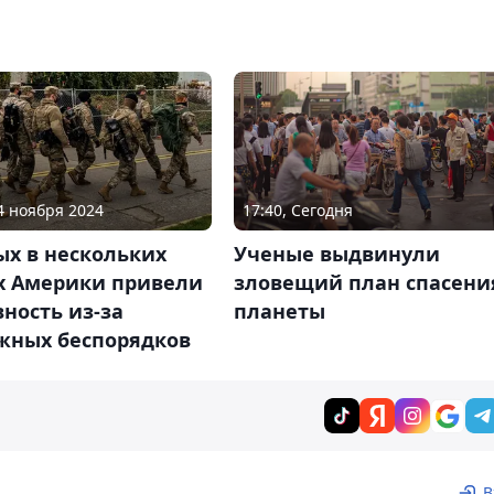
04 ноября 2024
17:40, Сегодня
ых в нескольких
Ученые выдвинули
х Америки привели
зловещий план спасени
вность из-за
планеты
жных беспорядков
В