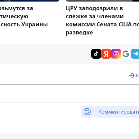
озьмутся за
ЦРУ заподозрили в
етическую
слежке за членами
асность Украины
комиссии Сената США п
разведке
В
Комментироват