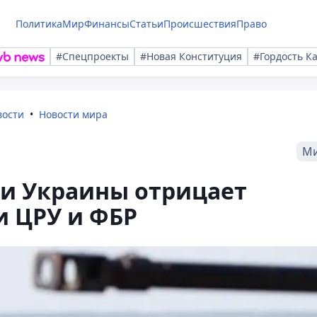
Политика
Мир
Финансы
Статьи
Происшествия
Право
#Спецпроекты
#Новая Конституция
#Гордость К
вости
Новости мира
М
ти Украины отрицает
и ЦРУ и ФБР