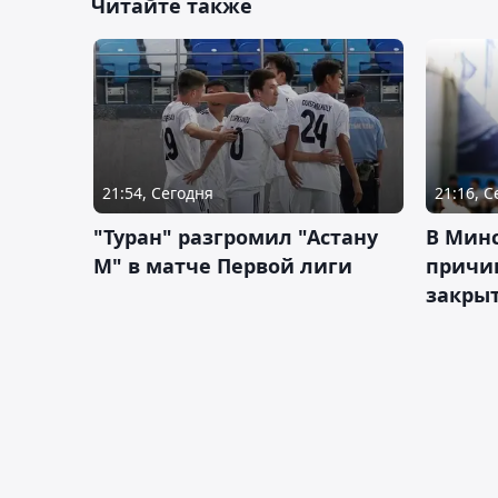
Читайте также
21:54, Сегодня
21:16, 
"Туран" разгромил "Астану
В Мин
М" в матче Первой лиги
причи
закрыт