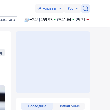
Алматы
Рус
+24°
$
469.93
€
541.64
₽
5.71
азахстана
ир
Последние
Популярные