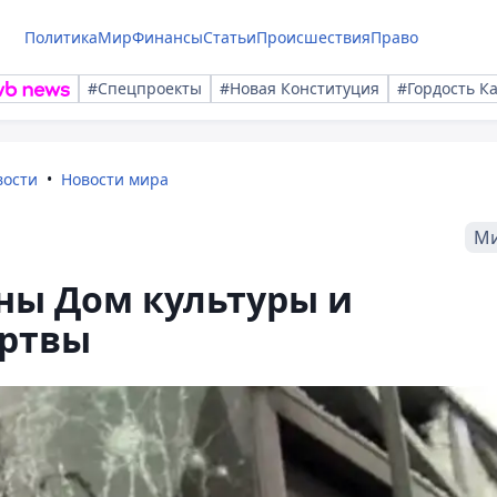
Политика
Мир
Финансы
Статьи
Происшествия
Право
#Спецпроекты
#Новая Конституция
#Гордость К
вости
Новости мира
М
ны Дом культуры и
ертвы