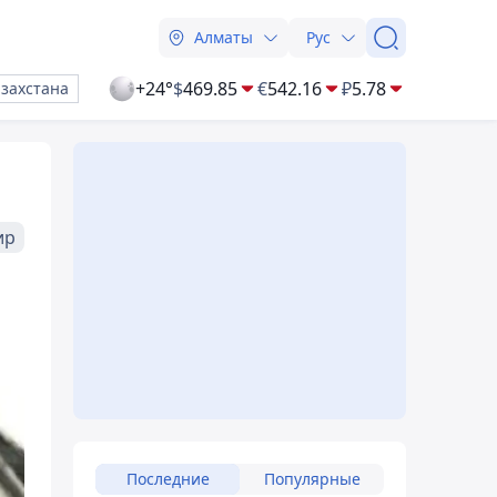
Алматы
Рус
+24°
$
469.85
€
542.16
₽
5.78
азахстана
ир
Последние
Популярные