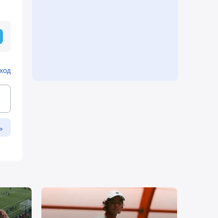
ход
ь