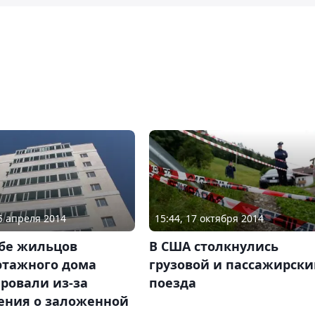
25 апреля 2014
15:44, 17 октября 2014
обе жильцов
В США столкнулись
этажного дома
грузовой и пассажирск
ровали из-за
поезда
ения о заложенной