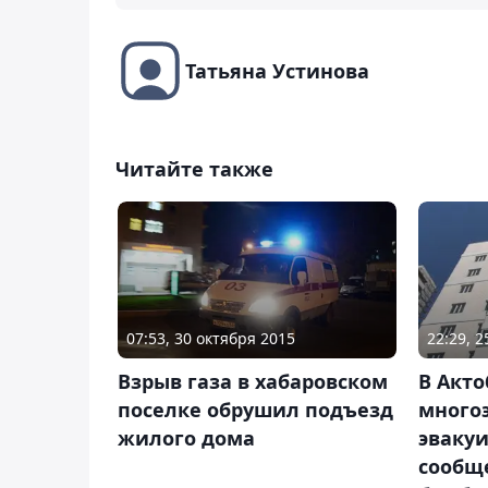
Татьяна Устинова
Читайте также
07:53, 30 октября 2015
22:29, 
Взрыв газа в хабаровском
В Акт
поселке обрушил подъезд
много
жилого дома
эвакуи
сообщ