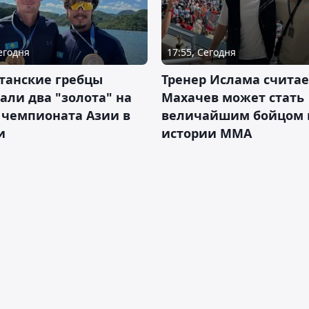
Сегодня
17:55, Сегодня
танские гребцы
Тренер Ислама считае
али два "золота" на
Махачев может стать
 чемпионата Азии в
величайшим бойцом 
и
истории ММА