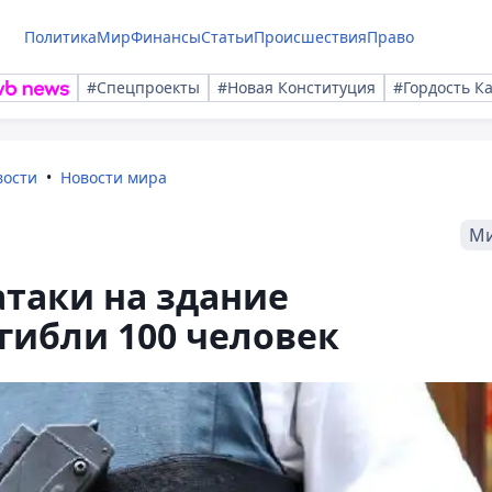
Политика
Мир
Финансы
Статьи
Происшествия
Право
#Спецпроекты
#Новая Конституция
#Гордость К
вости
Новости мира
М
атаки на здание
гибли 100 человек