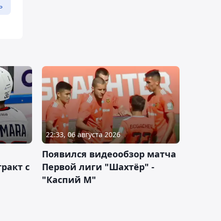
ь
22:33, 06 августа 2026
Появился видеообзор матча
ракт с
Первой лиги "Шахтёр" -
"Каспий М"