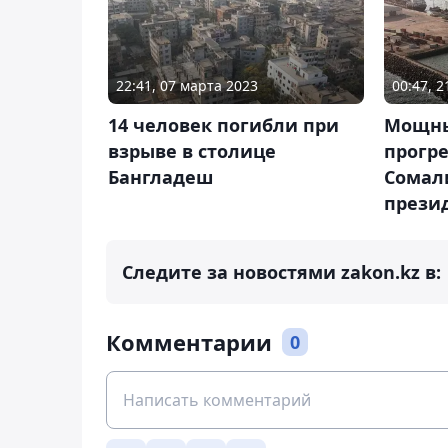
22:41, 07 марта 2023
00:47, 
14 человек погибли при
Мощны
взрыве в столице
прогре
Бангладеш
Сомал
прези
Следите за новостями zakon.kz в:
Комментарии
0