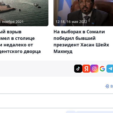
21 ноября 2021
12:18, 16 мая 2022
й взрыв
На выборах в Сомали
мел в столице
победил бывший
и недалеко от
президент Хасан Шейх
дентского дворца
Махмуд
В