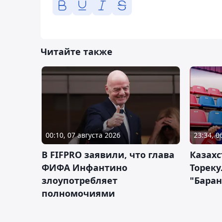
Читайте также
00:10, 07 августа 2026
23:34, 0
В FIFPRO заявили, что глава
Казах
ФИФА Инфантино
Тореку
злоупотребляет
"Бара
полномочиями