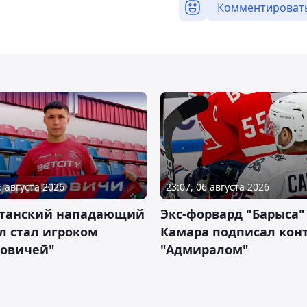
Комментироват
6 августа 2026
23:07, 06 августа 2026
станский нападающий
Экс-форвард "Барыса"
л стал игроком
Камара подписал конт
новичей"
"Адмиралом"