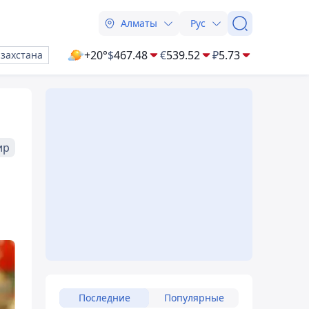
Алматы
Рус
+20°
$
467.48
€
539.52
₽
5.73
азахстана
ир
Последние
Популярные