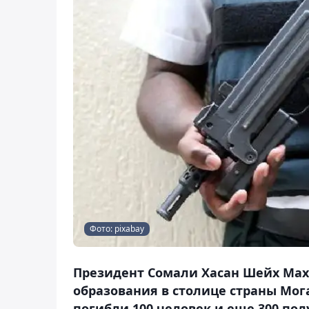
Фото: pixabay
Президент Сомали Хасан Шейх Махм
образования в столице страны Мог
погибли 100 человек и еще 300 пол