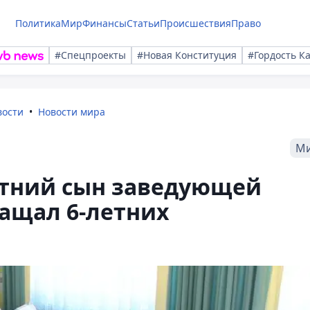
Политика
Мир
Финансы
Статьи
Происшествия
Право
#Спецпроекты
#Новая Конституция
#Гордость К
вости
Новости мира
М
етний сын заведующей
ащал 6-летних