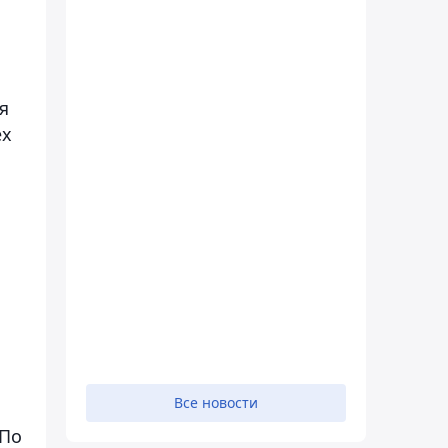
я
ех
Все новости
 По