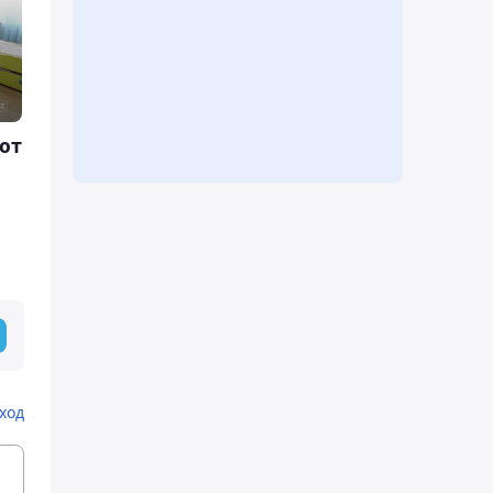
ют
ход