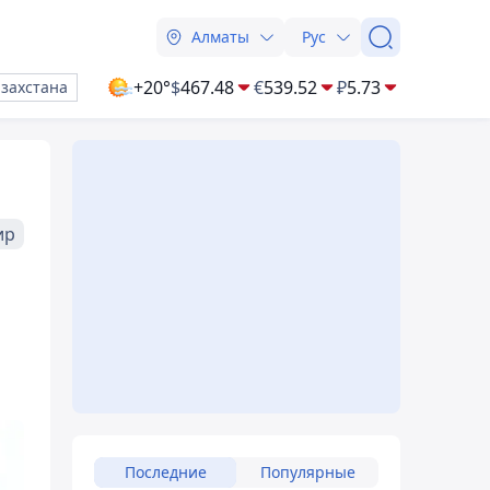
Алматы
Рус
+20°
$
467.48
€
539.52
₽
5.73
азахстана
ир
Последние
Популярные