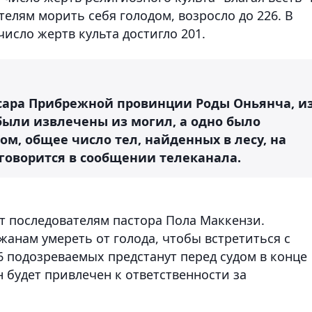
телям морить себя голодом, возросло до 226. В
исло жертв культа достигло 201.
сара Прибрежной провинции Роды Оньянча, и
 были извлечены из могил, а одно было
ом, общее число тел, найденных в лесу, на
 говорится в сообщении телеканала.
т последователям пастора Пола Маккензи.
жанам умереть от голода, чтобы встретиться с
6 подозреваемых предстанут перед судом в конце
н будет привлечен к ответственности за