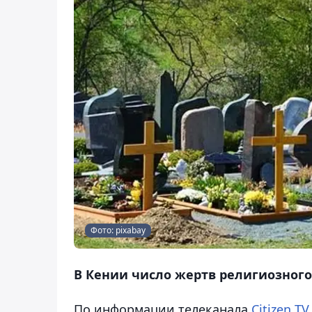
Фото: pixabay
В Кении число жертв религиозного 
По информации телеканала
Citizen TV