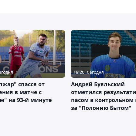
Сегодня
18:20, Сегодня
жар" спасся от
Андрей Буяльский
ния в матче с
отметился результат
м" на 93-й минуте
пасом в контрольном
за "Полонию Бытом"