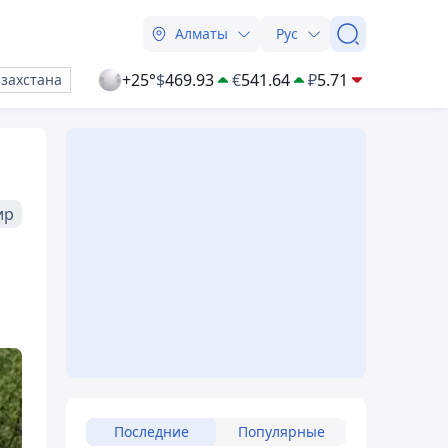
Алматы
Рус
+25°
$
469.93
€
541.64
₽
5.71
азахстана
ир
Последние
Популярные