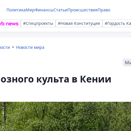
Политика
Мир
Финансы
Статьи
Происшествия
Право
#Спецпроекты
#Новая Конституция
#Гордость К
вости
Новости мира
М
озного культа в Кении