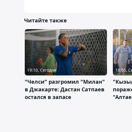
Читайте также
19:10, Сегодня
18:56, 
"Челси" разгромил "Милан"
"Кызыл
в Джакарте: Дастан Сатпаев
пораже
остался в запасе
"Алтае