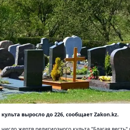
культа выросло до 226, сообщает Zakon.kz.
, число жертв религиозного культа "Благая весть" 