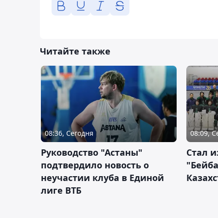
Читайте также
08:36, Сегодня
08:09, 
Руководство "Астаны"
Стал и
подтвердило новость о
"Бейба
неучастии клуба в Единой
Казахс
лиге ВТБ