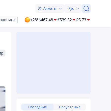
Алматы
Рус
+28°
$
467.48
€
539.52
₽
5.73
азахстана
ир
Последние
Популярные