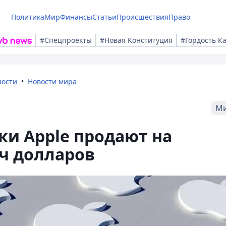
Политика
Мир
Финансы
Статьи
Происшествия
Право
#Спецпроекты
#Новая Конституция
#Гордость К
вости
Новости мира
М
и Apple продают на
яч долларов