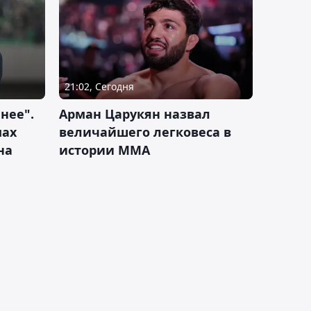
21:02, Сегодня
нее".
Арман Царукян назвал
мах
величайшего легковеса в
на
истории ММА