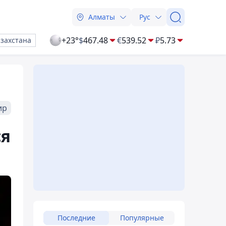
Алматы
Рус
+23°
$
467.48
€
539.52
₽
5.73
азахстана
ир
ся
Последние
Популярные