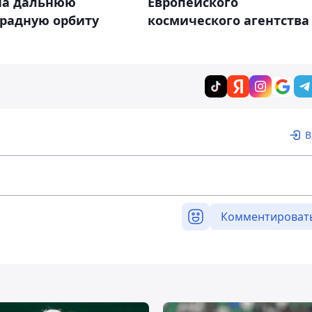
Европейского
 на дальнюю
космического агентства
градную орбиту
В
Комментироват