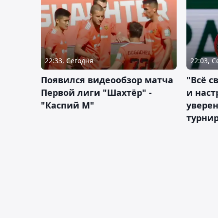
22:33, Сегодня
22:03, 
Появился видеообзор матча
"Всё с
Первой лиги "Шахтёр" -
и наст
"Каспий М"
уверен
турни