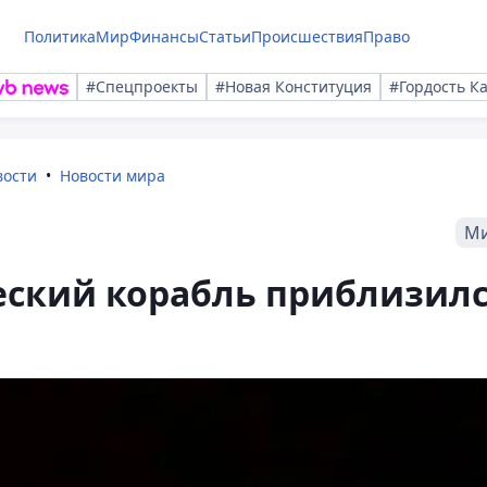
Политика
Мир
Финансы
Статьи
Происшествия
Право
#Спецпроекты
#Новая Конституция
#Гордость К
вости
Новости мира
М
ский корабль приблизил