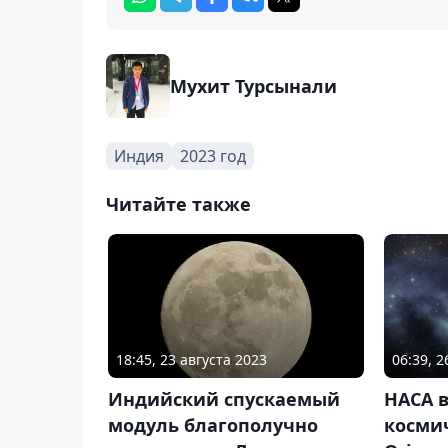
Мухит Турсынали
Индия
2023 год
Читайте также
18:45, 23 августа 2023
06:39, 
Индийский спускаемый
НАСА 
модуль благополучно
косми