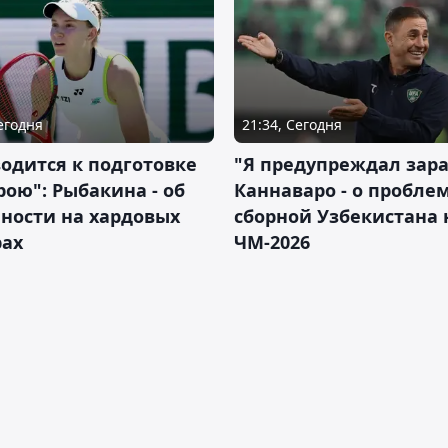
Сегодня
21:34, Сегодня
водится к подготовке
"Я предупреждал зара
рою": Рыбакина - об
Каннаваро - о пробле
ности на хардовых
сборной Узбекистана 
рах
ЧМ-2026