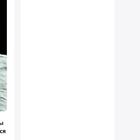
ны
ся