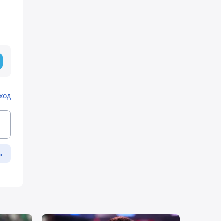
ход
ь