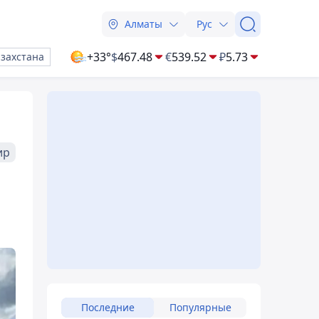
Алматы
Рус
+33°
$
467.48
€
539.52
₽
5.73
азахстана
ир
Последние
Популярные