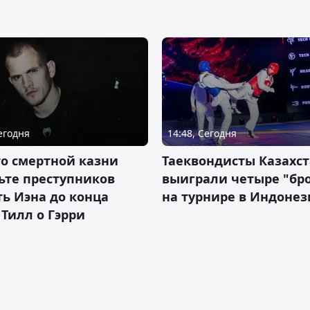
Сегодня
14:48, Сегодня
о смертной казни
Таеквондисты Казахс
ьте преступников
выиграли четыре "бр
ь Иэна до конца
на турнире в Индоне
 Тилл о Гэрри