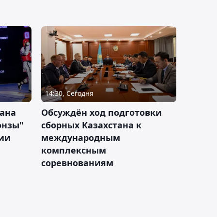
14:30, Сегодня
тана
Обсуждён ход подготовки
онзы"
сборных Казахстана к
зии
международным
комплексным
соревнованиям