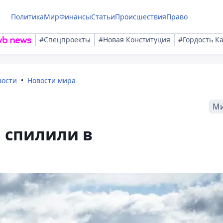
Политика
Мир
Финансы
Статьи
Происшествия
Право
#Спецпроекты
#Новая Конституция
#Гордость К
вости
Новости мира
М
" спилили в