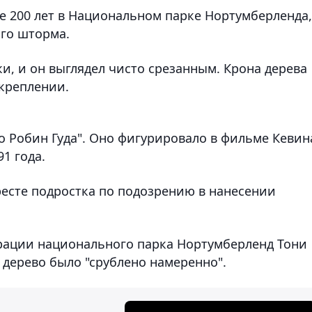
е 200 лет в Национальном парке Нортумберленда,
го шторма.
и, и он выглядел чисто срезанным. Крона дерева
креплении.
во Робин Гуда". Оно фигурировало в фильме Кевин
91 года.
есте подростка по подозрению в нанесении
ации национального парка Нортумберленд Тони
, дерево было "срублено намеренно".