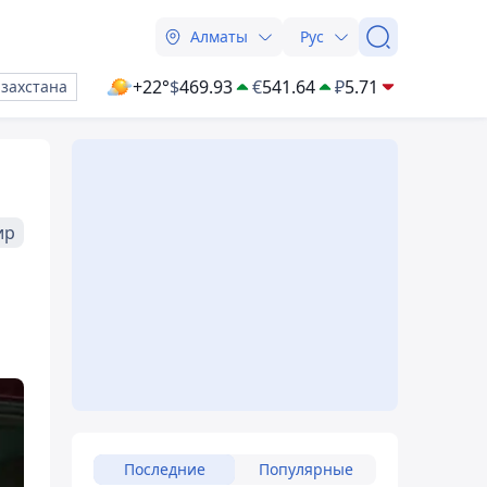
Алматы
Рус
+22°
$
469.93
€
541.64
₽
5.71
азахстана
ир
Последние
Популярные