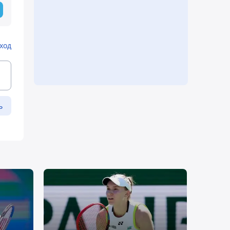
ход
ь