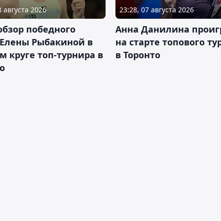
8 августа 2026
23:28, 07 августа 2026
обзор победного
Анна Данилина проиг
 Елены Рыбакиной в
на старте топового ту
м круге топ-турнира в
в Торонто
о