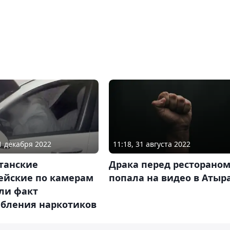
31 декабря 2022
11:18, 31 августа 2022
танские
Драка перед ресторано
ейские по камерам
попала на видео в Атыр
ли факт
ебления наркотиков