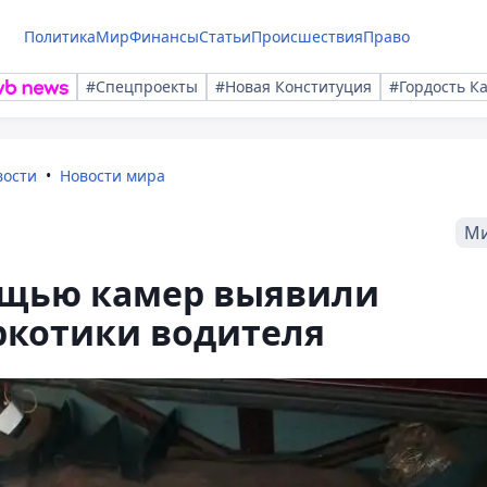
Политика
Мир
Финансы
Статьи
Происшествия
Право
#Спецпроекты
#Новая Конституция
#Гордость К
вости
Новости мира
М
мощью камер выявили
ркотики водителя