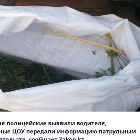
я полицейские выявили водителя,
рные ЦОУ передали информацию патрульным
тельств, сообщает Zakon.kz.