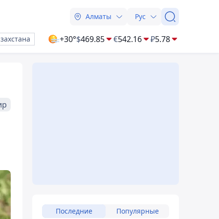
Алматы
Рус
+30°
$
469.85
€
542.16
₽
5.78
азахстана
ир
Последние
Популярные