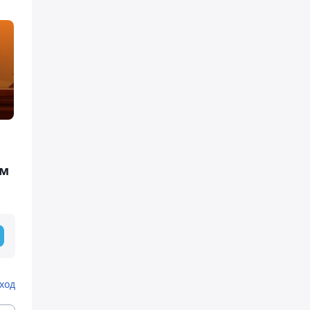
ом
ход