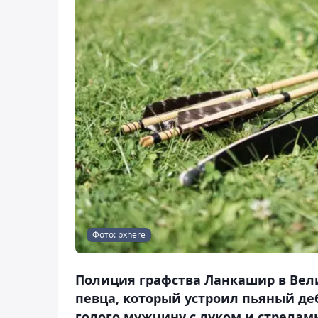
Фото: pxhere
Полиция графства Ланкашир в Вел
певца, который устроил пьяный де
голого мужчину с луком и стрела