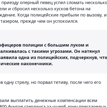
 приезду оперный певец успел сломать нескольк
ели и сбросил несколько кусков бетона на
еждение. Когда полицейские прибыли по вызову, 
азером, прежде чем он успокоился.
х офицеров полиции с большим луком и
талкивалась с такими угрозами. Он натянул
 заявила одна из полицейских, подчеркнув, чт
лические наконечники.
 одну стрелу, но порвал тетиву, после чего его
язали выплатить денежные компенсации всем
800 фунтов стерлинга за ущерб дому престарелых