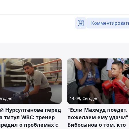
Комментироват
Сегодня
14:09, Сегодня
й Нурсултанова перед
"Если Махмуд поедет,
а титул WBC: тренер
пожелаем ему удачи"
редил о проблемах с
Бибосынов о том, кто