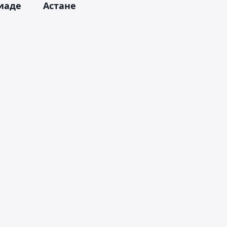
иаде
Астане