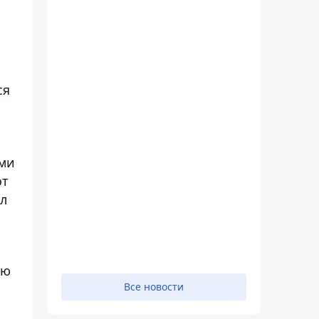
ся
ами
от
ел
ью
Все новости