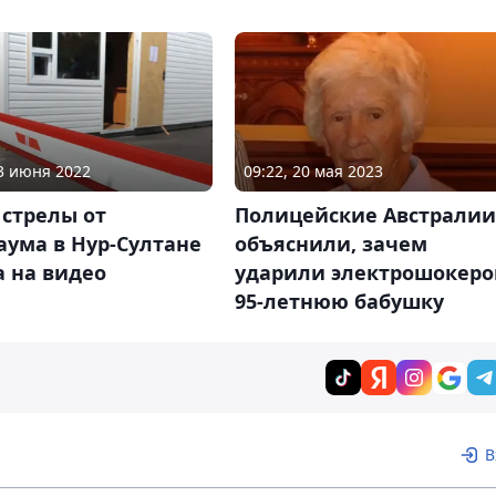
09:22, 20 мая 2023
03 июня 2022
Полицейские Австралии
стрелы от
объяснили, зачем
аума в Нур-Султане
ударили электрошокер
 на видео
95-летнюю бабушку
В