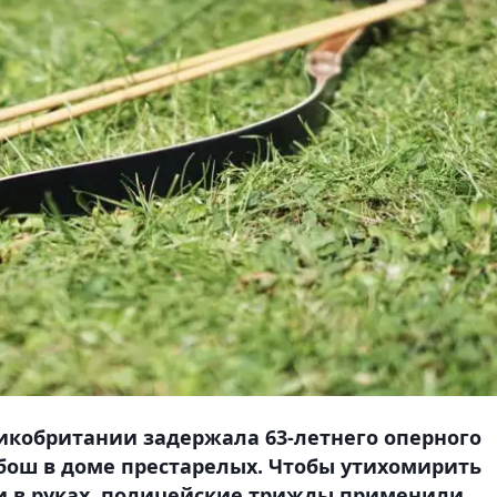
икобритании задержала 63-летнего оперного
бош в доме престарелых. Чтобы утихомирить
ми в руках, полицейские трижды применили