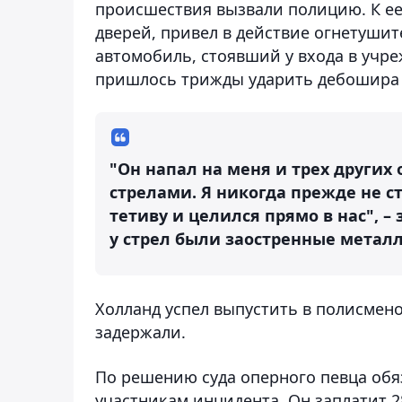
происшествия вызвали полицию. К ее
дверей, привел в действие огнетушит
автомобиль, стоявший у входа в учр
пришлось трижды ударить дебошира т
"Он напал на меня и трех други
стрелами. Я никогда прежде не с
тетиву и целился прямо в нас", –
у стрел были заостренные метал
Холланд успел выпустить в полисменов
задержали.
По решению суда оперного певца об
участникам инцидента. Он заплатит 2