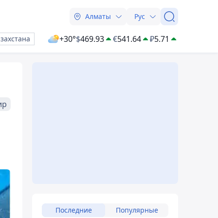
Алматы
Рус
+30°
$
469.93
€
541.64
₽
5.71
азахстана
ир
Последние
Популярные