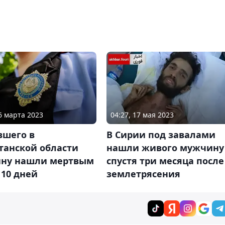
06 марта 2023
04:27, 17 мая 2023
вшего в
В Сирии под завалами
танской области
нашли живого мужчину
ну нашли мертвым
спустя три месяца после
 10 дней
землетрясения