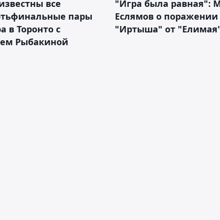
известны все
"Игра была равная": 
ртьфинальные пары
Еслямов о поражении
а в Торонто с
"Иртыша" от "Елимая"
ием Рыбакиной