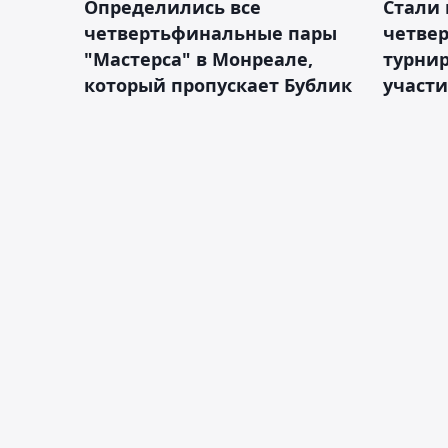
Определились все
Стали 
четвертьфинальные пары
четве
"Мастерса" в Монреале,
турнир
который пропускает Бублик
участ