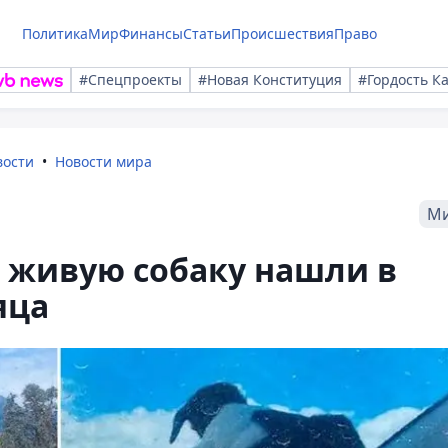
Политика
Мир
Финансы
Статьи
Происшествия
Право
#Спецпроекты
#Новая Конституция
#Гордость К
вости
Новости мира
М
 живую собаку нашли в
яца