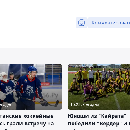
Комментироват
Сегодня
15:23, Сегодня
станские хоккейные
Юноши из "Кайрата"
сыграли встречу на
победили "Вердер" и