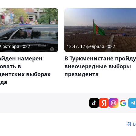
22 октября 2022
13:47, 12 февраля 2022
айден намерен
В Туркменистане пройду
овать в
внеочередные выборы
дентских выборах
президента
ода
В