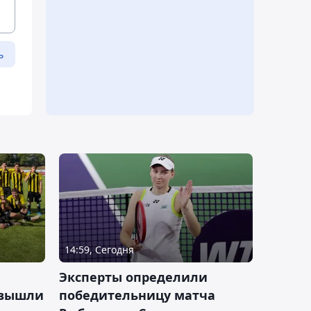
ь
14:59, Сегодня
Эксперты определили
 вышли
победительницу матча