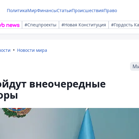
Политика
Мир
Финансы
Статьи
Происшествия
Право
#Спецпроекты
#Новая Конституция
#Гордость К
вости
Новости мира
М
ойдут внеочередные
оры