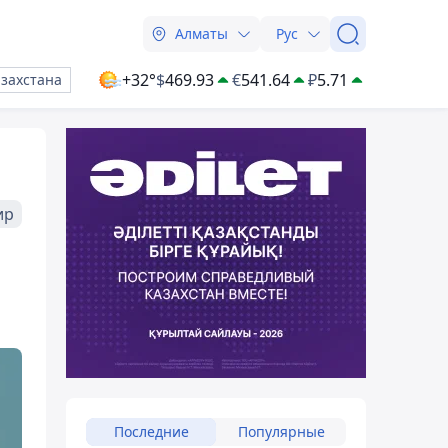
Алматы
Рус
+32°
$
469.93
€
541.64
₽
5.71
азахстана
ир
Последние
Популярные