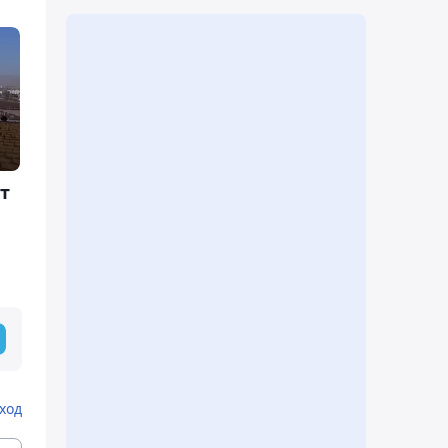
т
ход