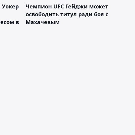
 Уокер
Чемпион UFC Гейджи может
освободить титул ради боя с
есом в
Махачевым