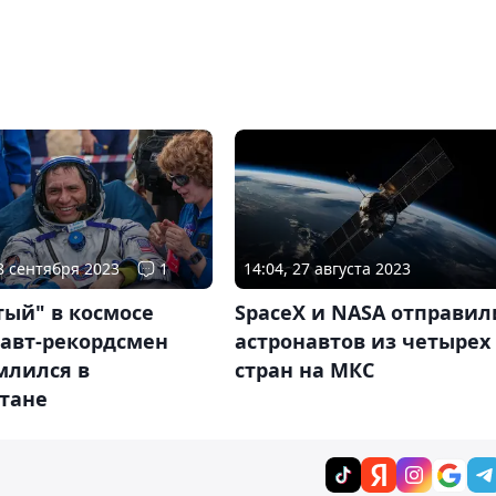
28 сентября 2023
1
14:04, 27 августа 2023
тый" в космосе
SpaceX и NASA отправил
навт-рекордсмен
астронавтов из четырех
млился в
стран на МКС
стане