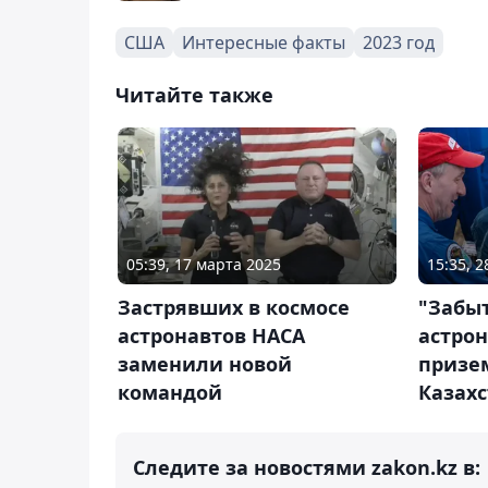
США
Интересные факты
2023 год
Читайте также
05:39, 17 марта 2025
15:35, 
Застрявших в космосе
"Забы
астронавтов НАСА
астро
заменили новой
призе
командой
Казах
Следите за новостями zakon.kz в: