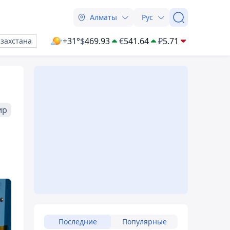
Алматы
Рус
+31°
$
469.93
€
541.64
₽
5.71
азахстана
ир
"
Последние
Популярные