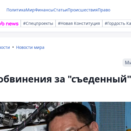
Политика
Мир
Финансы
Статьи
Происшествия
Право
#Спецпроекты
#Новая Конституция
#Гордость К
вости
Новости мира
М
 обвинения за "съеденный