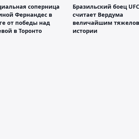
циальная соперница
Бразильский боец UFC
иной Фернандес в
считает Вердума
ге от победы над
величайшим тяжелов
вой в Торонто
истории