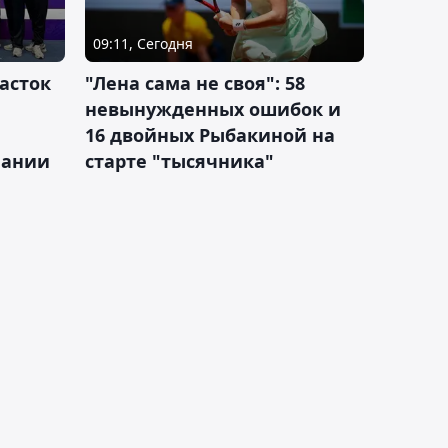
09:11, Сегодня
асток
"Лена сама не своя": 58
невынужденных ошибок и
16 двойных Рыбакиной на
мании
старте "тысячника"