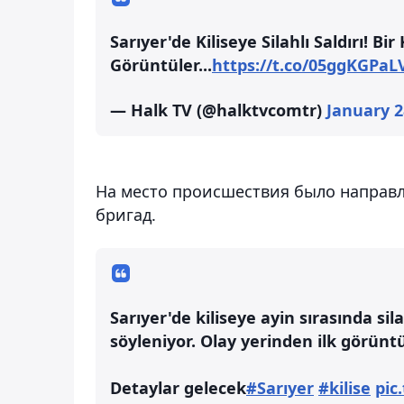
Sarıyer'de Kiliseye Silahlı Saldırı! Bi
Görüntüler...
https://t.co/05ggKGPaL
— Halk TV (@halktvcomtr)
January 2
На место происшествия было направ
бригад.
Sarıyer'de kiliseye ayin sırasında sila
söyleniyor. Olay yerinden ilk görünt
Detaylar gelecek
#Sarıyer
#kilise
pic