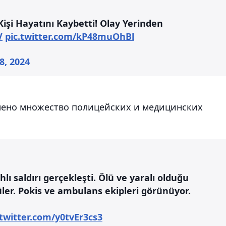
r Kişi Hayatını Kaybetti! Olay Yerinden
V
pic.twitter.com/kP48muOhBl
8, 2024
лено множество полицейских и медицинских
hlı saldırı gerçekleşti. Ölü ve yaralı olduğu
üler. Pokis ve ambulans ekipleri görünüyor.
.twitter.com/y0tvEr3cs3