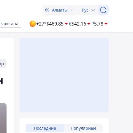
Алматы
Рус
+27°
$
469.85
€
542.16
₽
5.78
азахстана
ир
н
Последние
Популярные