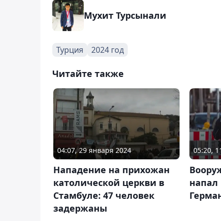
Мухит Турсынали
Турция
2024 год
Читайте также
04:07, 29 января 2024
05:20, 
Нападение на прихожан
Воору
католической церкви в
напал
Стамбуле: 47 человек
Герма
задержаны