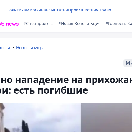
Политика
Мир
Финансы
Статьи
Происшествия
Право
#Спецпроекты
#Новая Конституция
#Гордость К
вости
Новости мира
М
ено нападение на прихожа
и: есть погибшие