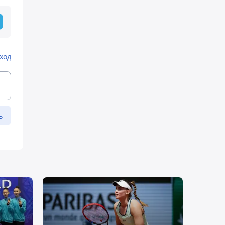
ход
ь