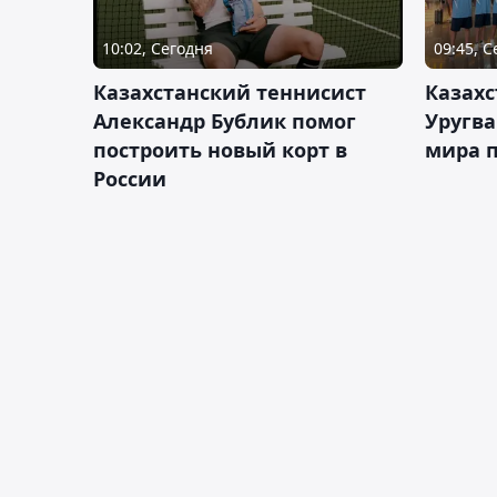
10:02, Сегодня
09:45, 
Казахстанский теннисист
Казахс
Александр Бублик помог
Уругв
построить новый корт в
мира п
России