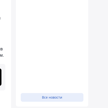
н
 в
м.
Все новости