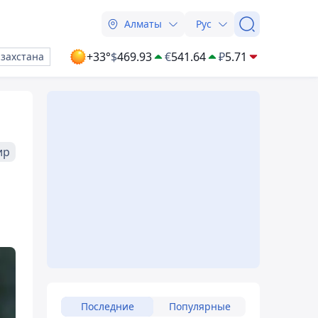
Алматы
Рус
+33°
$
469.93
€
541.64
₽
5.71
азахстана
ир
Последние
Популярные