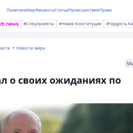
Политика
Мир
Финансы
Статьи
Происшествия
Право
#Спецпроекты
#Новая Конституция
#Гордость К
вости
Новости мира
М
л о своих ожиданиях по