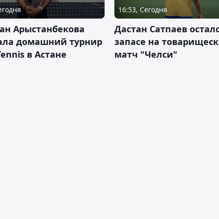
Сегодня
16:53, Сегодня
ан Арыстанбекова
Дастан Сатпаев осталс
ала домашний турнир
запасе на товарищес
Tennis в Астане
матч "Челси"