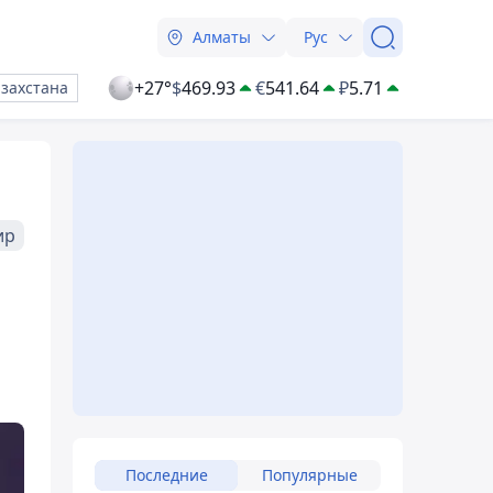
Алматы
Рус
+27°
$
469.93
€
541.64
₽
5.71
азахстана
ир
Последние
Популярные