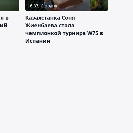
16:37, Сегодня
я в
Казахстанка Соня
кий
Жиенбаева стала
чемпионкой турнира W75 в
Испании