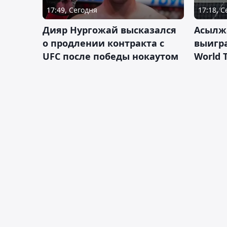
17:49, Сегодня
17:18, 
Дияр Нургожай высказался
Асылж
о продлении контракта с
выигр
UFC после победы нокаутом
World 