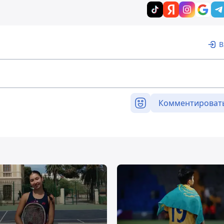
В
Комментироват