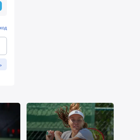
ход
ь