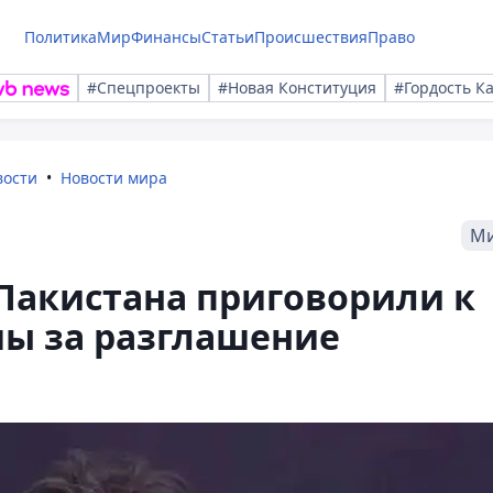
Политика
Мир
Финансы
Статьи
Происшествия
Право
#Спецпроекты
#Новая Конституция
#Гордость К
вости
Новости мира
М
Пакистана приговорили к
мы за разглашение