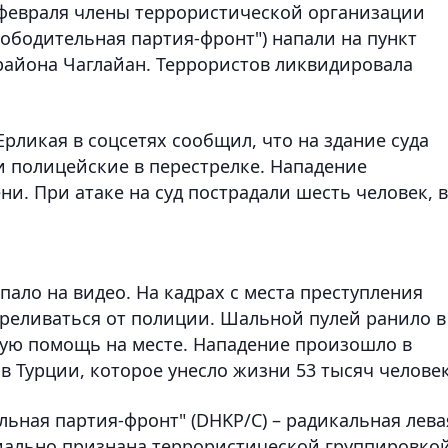
 февраля члены террористической организации
ободительная партия-фронт") напали на пункт
 района Чаглайан. Террористов ликвидировала
рликая в соцсетях сообщил, что на здание суда
 полицейские в перестрелке. Нападение
ни. При атаке на суд пострадали шесть человек, в
пало на видео. На кадрах с места преступления
треливаться от полиции. Шальной пулей ранило в
вую помощь на месте. Нападение произошло в
 Турции, которое унесло жизни 53 тысяч человек
ьная партия-фронт" (DHKP/C) – радикальная лева
циально признана террористической группировко