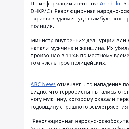
По информации агентства
Anadolu
, 6
DHKP/C ("Революционная народно-осв
охраны в здании суда стамбульского
полиция.
Министр внутренних дел Турции Али Е
напали мужчина и женщина. Их убили
произошло в 11:46 по местному време
том числе трое полицейских.
ABC News
отмечает, что нападение по
видно, что террористы пытались отс
ногу мужчину, которому оказали пер
годовщину страшного землетрясения в
"Революционная народно-освободител
(марксистская) партия, которая офи