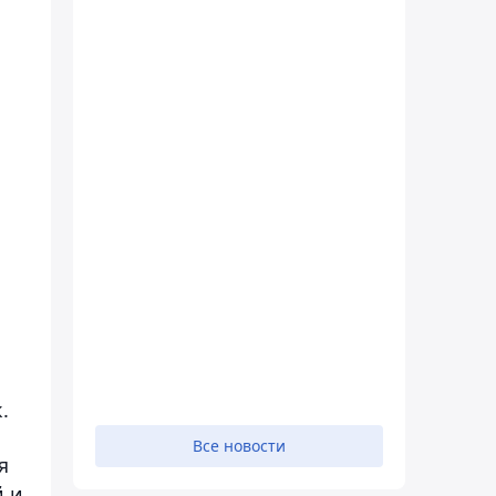
.
Все новости
я
й и