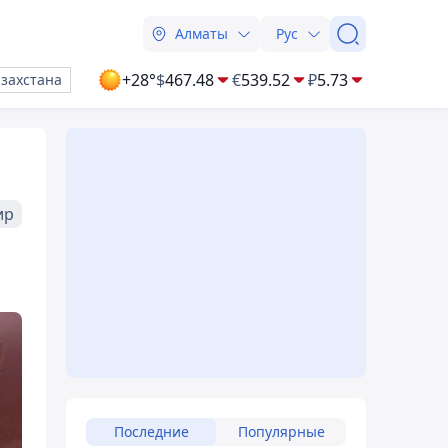
Алматы
Рус
+28°
$
467.48
€
539.52
₽
5.73
азахстана
ир
Последние
Популярные