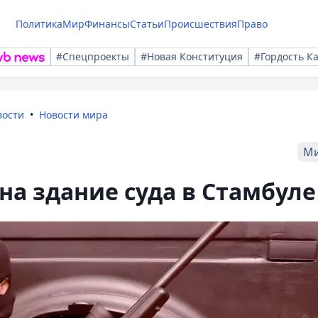
Политика
Мир
Финансы
Статьи
Происшествия
Право
#Спецпроекты
#Новая Конституция
#Гордость К
вости
Новости мира
М
на здание суда в Стамбуле