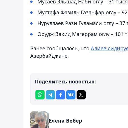
Мусаев Эльшад Наби оглу – 31 тысяч
Мустафа Фазиль Газанфар оглу – 92 
Нуруллаев Рази Гуламали оглу – 37 
Орудж Захид Магеррам оглу – 101 ты
Ранее сообщалось, что
Алиев лидиру
Азербайджане.
Поделитесь новостью:
Елена Вебер