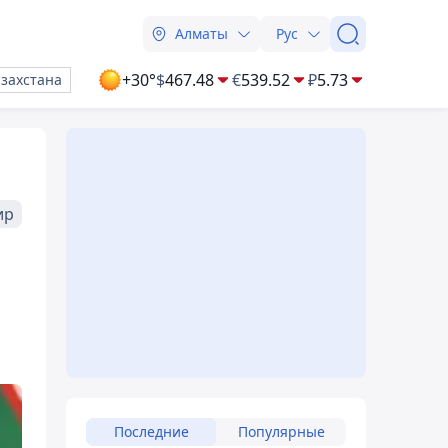
Алматы
Рус
+30°
$
467.48
€
539.52
₽
5.73
азахстана
ир
Последние
Популярные