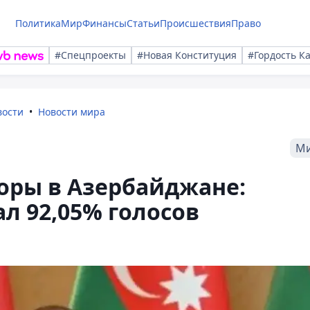
Политика
Мир
Финансы
Статьи
Происшествия
Право
#Спецпроекты
#Новая Конституция
#Гордость К
вости
Новости мира
М
оры в Азербайджане:
л 92,05% голосов