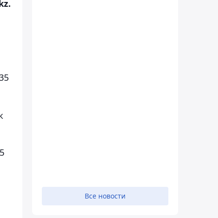
kz.
35
к
5
Все новости