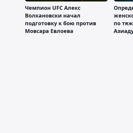
Чемпион UFC Алекс
Опреде
Волкановски начал
женско
подготовку к бою против
по тяж
Мовсара Евлоева
Азиад