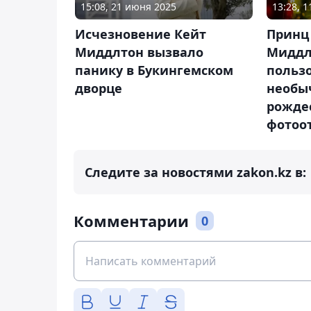
15:08, 21 июня 2025
13:28, 
Исчезновение Кейт
Принц
Миддлтон вызвало
Миддл
панику в Букингемском
польз
дворце
необы
рожде
фотоо
Следите за новостями zakon.kz в:
Комментарии
0