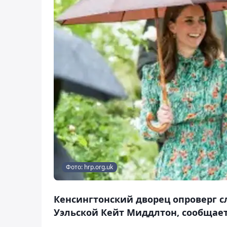
Фото: hrp.org.uk
Кенсингтонский дворец опроверг с
Уэльской Кейт Миддлтон, сообщает 