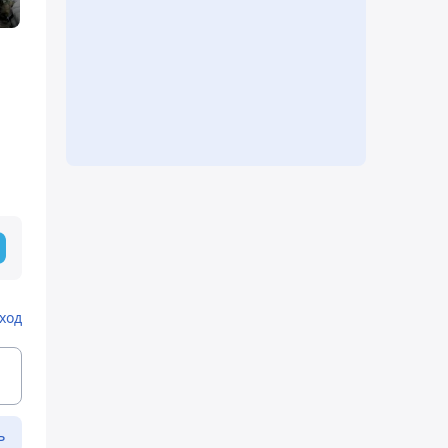
ход
ь