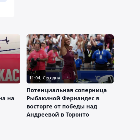
11:04, Сегодня
Потенциальная соперница
на на
Рыбакиной Фернандес в
восторге от победы над
Андреевой в Торонто