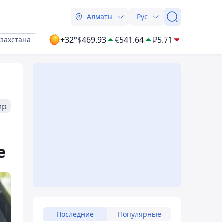
Алматы
Рус
+32°
$
469.93
€
541.64
₽
5.71
азахстана
ир
е
Последние
Популярные