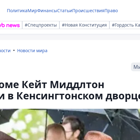
Политика
Мир
Финансы
Статьи
Происшествия
Право
#Спецпроекты
#Новая Конституция
#Гордость К
вости
Новости мира
М
коме Кейт Миддлтон
 в Кенсингтонском дворц