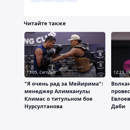
Читайте также
13:05, Сегодня
12:23, 
"Я очень рад за Мейирима":
Волка
менеджер Алимханулы
провес
Климас о титульном бое
Евлоев
Нурсултанова
Даби