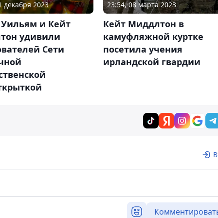
11 декабря 2023
23:54, 08 марта 2023
 Уильям и Кейт
Кейт Миддлтон в
тон удивили
камуфляжной куртке
ователей Сети
посетила учения
чной
ирландской гвардии
ственской
ткрыткой
В
Комментироват