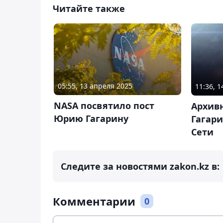
Читайте также
05:55, 13 апреля 2025
11:36, 
NASA посвятило пост
Архив
Юрию Гагарину
Гагари
Сети
Следите за новостями zakon.kz в:
Комментарии
0