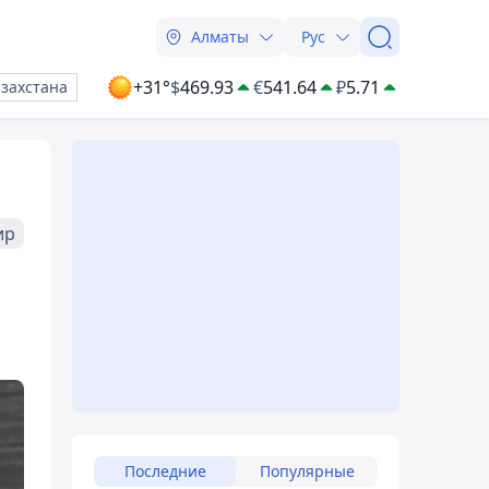
Алматы
Рус
+31°
$
469.93
€
541.64
₽
5.71
азахстана
ир
Последние
Популярные