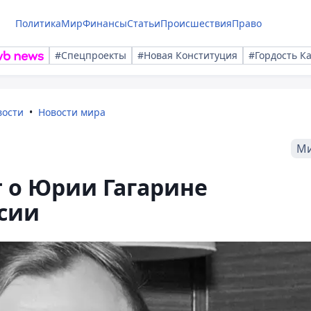
Политика
Мир
Финансы
Статьи
Происшествия
Право
#Спецпроекты
#Новая Конституция
#Гордость К
вости
Новости мира
М
 о Юрии Гагарине
сии