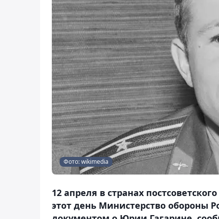
Фото: wikimedia
12 апреля в странах постсоветског
этот день Министерство обороны 
документом о Юрии Гагарине, сооб