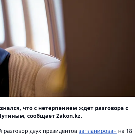
нался, что с нетерпением ждет разговора с
утиным, сообщает Zakon.kz.
й разговор двух президентов
запланирован
на 18