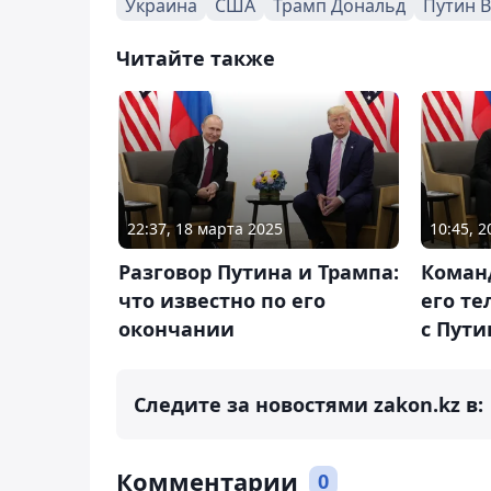
Украина
США
Трамп Дональд
Путин 
Читайте также
22:37, 18 марта 2025
10:45, 
Разговор Путина и Трампа:
Коман
что известно по его
его т
окончании
с Пут
Следите за новостями zakon.kz в:
Комментарии
0