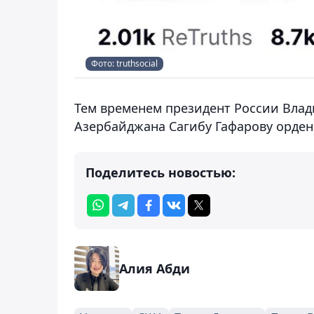
Фото: truthsocial
Тем временем президент России Вла
Азербайджана Сагибу Гафарову орде
Поделитесь новостью:
Алия Абди