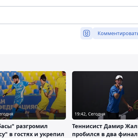
Комментироват
Сегодня
19:42, Сегодня
басы" разгромил
Теннисист Дамир Жал
у" в гостях и укрепил
пробился в два финал