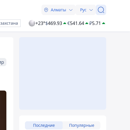
Алматы
Рус
+23°
$
469.93
€
541.64
₽
5.71
азахстана
ир
Последние
Популярные