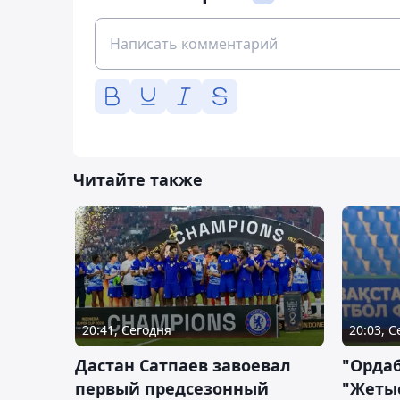
Читайте также
20:41, Сегодня
20:03, 
Дастан Сатпаев завоевал
"Орда
первый предсезонный
"Жетыс