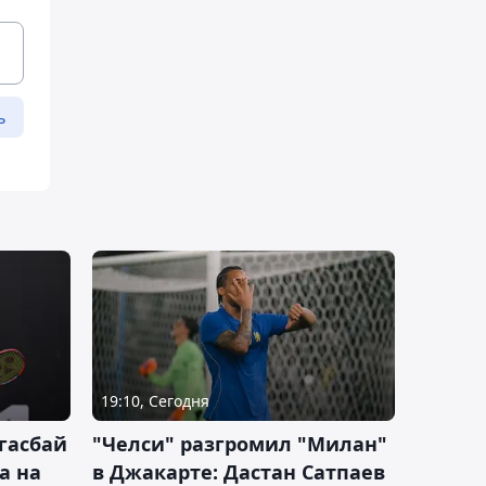
ь
19:10, Сегодня
гасбай
"Челси" разгромил "Милан"
а на
в Джакарте: Дастан Сатпаев