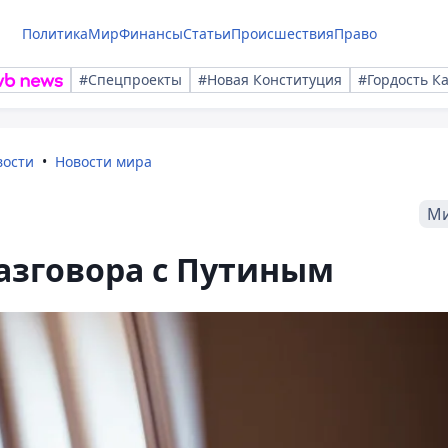
Политика
Мир
Финансы
Статьи
Происшествия
Право
#Спецпроекты
#Новая Конституция
#Гордость К
вости
Новости мира
М
азговора с Путиным