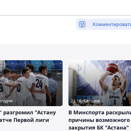
Комментироват
Сегодня
21:16, Сегодня
" разгромил "Астану
В Минспорта раскрыл
атче Первой лиги
причины возможного
закрытия БК "Астана"