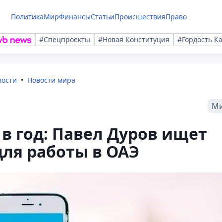
Политика
Мир
Финансы
Статьи
Происшествия
Право
#Спецпроекты
#Новая Конституция
#Гордость К
вости
Новости мира
М
 в год: Павел Дуров ищет
для работы в ОАЭ