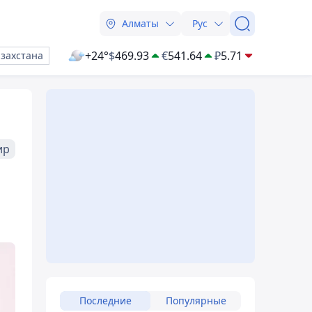
Алматы
Рус
+24°
$
469.93
€
541.64
₽
5.71
азахстана
ир
Последние
Популярные