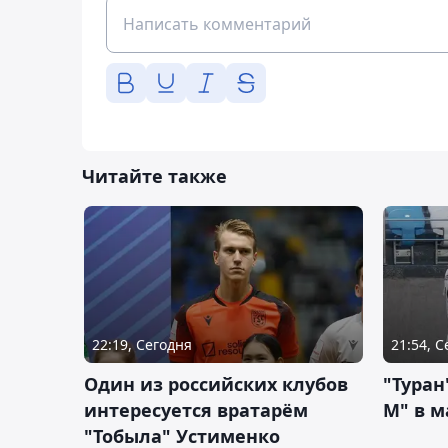
Читайте также
22:19, Сегодня
21:54, 
Один из российских клубов
"Туран
интересуется вратарём
М" в м
"Тобыла" Устименко