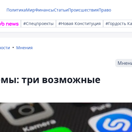
Политика
Мир
Финансы
Статьи
Происшествия
Право
#Спецпроекты
#Новая Конституция
#Гордость К
вости
Мнения
Мнен
мы: три возможные