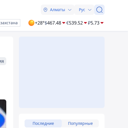
Алматы
Рус
+28°
$
467.48
€
539.52
₽
5.73
азахстана
ия
Последние
Популярные