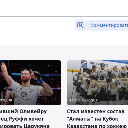
Комментироват
Сегодня
16:03, Сегодня
ивший Оливейру
Стал известен состав
лец Руффи хочет
"Алматы" на Кубок
тировать Царукяна
Казахстана по хоккею