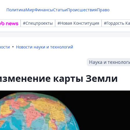
Политика
Мир
Финансы
Статьи
Происшествия
Право
#Спецпроекты
#Новая Конституция
#Гордость К
вости
Новости науки и технологий
Наука и технолог
изменение карты Земли