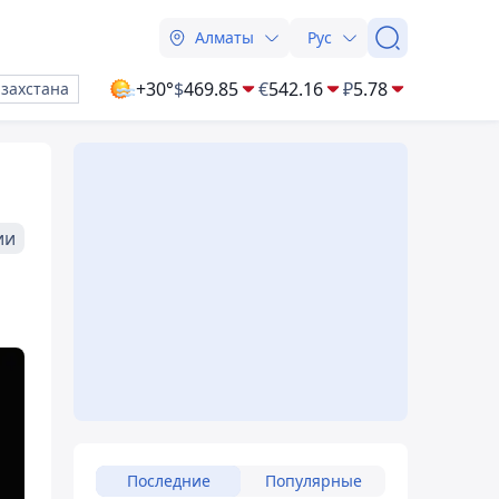
Алматы
Рус
+30°
$
469.85
€
542.16
₽
5.78
азахстана
ии
Последние
Популярные