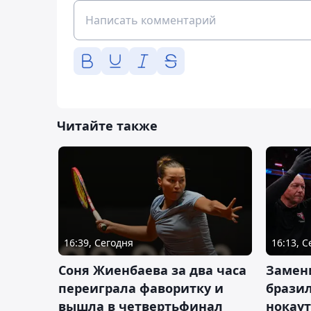
Читайте также
16:39, Сегодня
16:13, 
Соня Жиенбаева за два часа
Замен
переиграла фаворитку и
брази
вышла в четвертьфинал
нокау