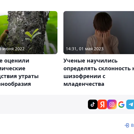
14:31, 01 мая 2023
23 июня 2022
Ученые научились
е оценили
определять склонность 
мические
шизофрении с
дствия утраты
младенчества
знообразия
В