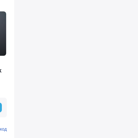
к
ход