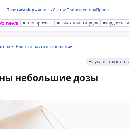
Политика
Мир
Финансы
Статьи
Происшествия
Право
#Спецпроекты
#Новая Конституция
#Гордость К
вости
Новости науки и технологий
Наука и технолог
зны небольшие дозы