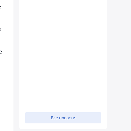
е
о
е
Все новости