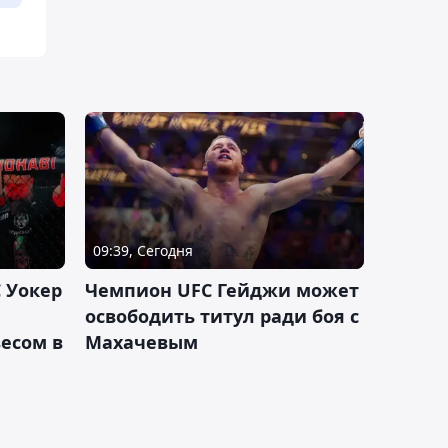
09:39, Сегодня
 Уокер
Чемпион UFC Гейджи может
освободить титул ради боя с
есом в
Махачевым