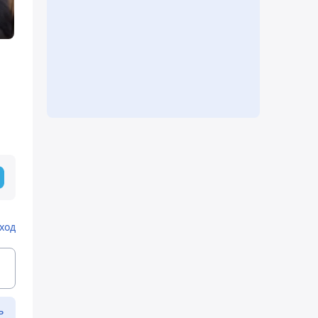
ход
ь