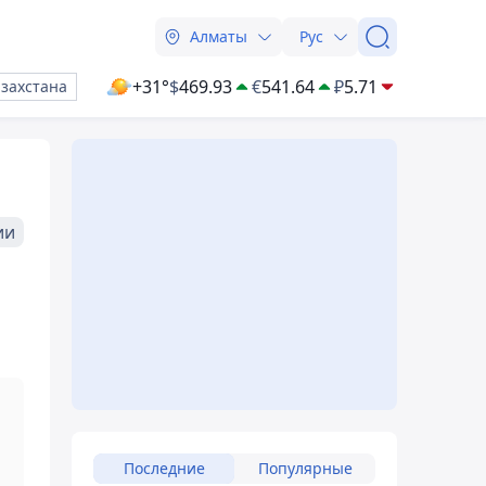
Алматы
Рус
+31°
$
469.93
€
541.64
₽
5.71
азахстана
ии
Последние
Популярные