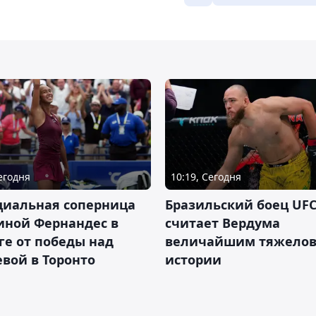
Сегодня
10:19, Сегодня
циальная соперница
Бразильский боец UFC
иной Фернандес в
считает Вердума
ге от победы над
величайшим тяжелов
вой в Торонто
истории