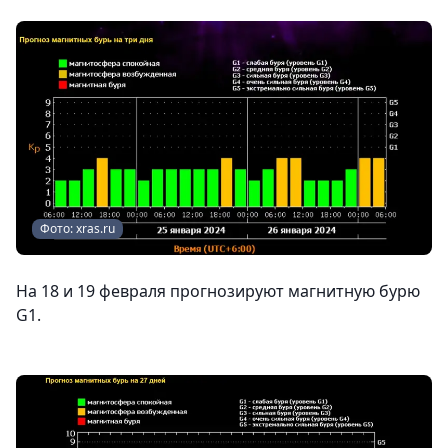
Фото: xras.ru
На 18 и 19 февраля прогнозируют магнитную бурю
G1.