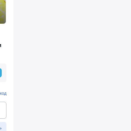
и
ход
ь