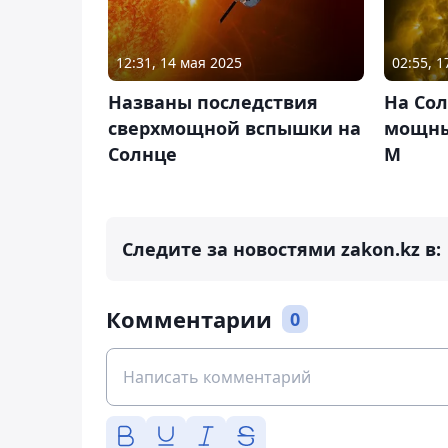
12:31, 14 мая 2025
02:55, 
Названы последствия
На Со
сверхмощной вспышки на
мощны
Солнце
М
Следите за новостями zakon.kz в:
Комментарии
0