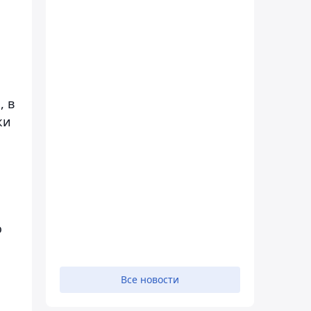
, в
ки
о
Все новости