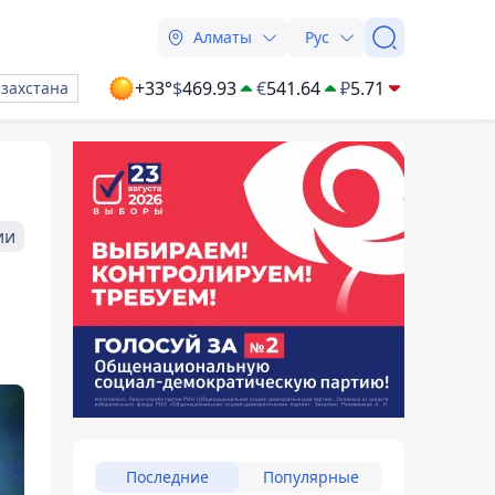
Алматы
Рус
+33°
$
469.93
€
541.64
₽
5.71
азахстана
ии
Последние
Популярные