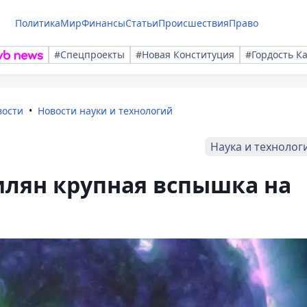
Политика
Мир
Финансы
Статьи
Происшествия
Право
#Спецпроекты
#Новая Конституция
#Гордость К
вости
Новости науки и технологий
Наука и технолог
млян крупная вспышка на