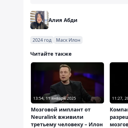
Алия Абди
2024 год
Маск Илон
Читайте также
13:54, 11 января 2025
11:27, 
Мозговой имплант от
Компа
Neuralink вживили
разре
третьему человеку – Илон
мозго