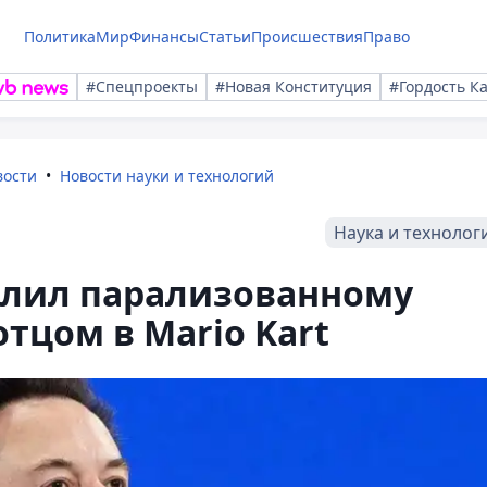
Политика
Мир
Финансы
Статьи
Происшествия
Право
#Спецпроекты
#Новая Конституция
#Гордость К
вости
Новости науки и технологий
Наука и технолог
олил парализованному
тцом в Mario Kart