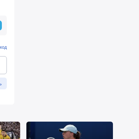
ход
ь