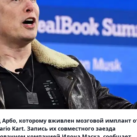
 Арбо, которому вживлен мозговой имплант о
ario Kart. Запись их совместного заезда
зованном компанией Илона Маска, сообщает