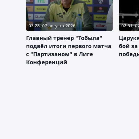
03:28, 07 августа 2026
02:51, 0
Главный тренер "Тобыла"
Царук
подвёл итоги первого матча
бой за
с "Партизаном" в Лиге
побед
Конференций