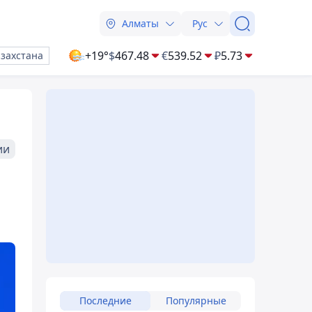
Алматы
Рус
+19°
$
467.48
€
539.52
₽
5.73
азахстана
ии
Последние
Популярные