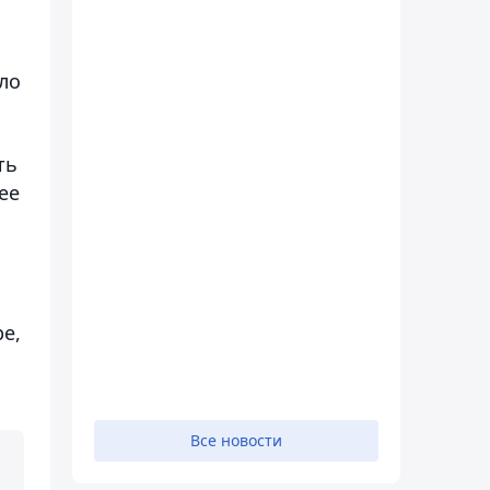
ло
ть
ее
е,
Все новости