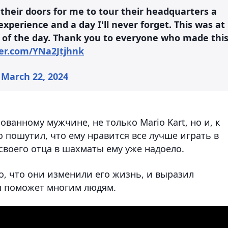
heir doors for me to tour their headquarters a
perience and a day I'll never forget. This was at
of the day. Thank you to everyone who made thi
ter.com/YNa2Jtjhnk
)
March 22, 2024
ванному мужчине, не только Mario Kart, но и, к
рбо пошутил, что ему нравится все лучше играть в
своего отца в шахматы ему уже надоело.
о, что они изменили его жизнь, и выразил
п поможет многим людям.