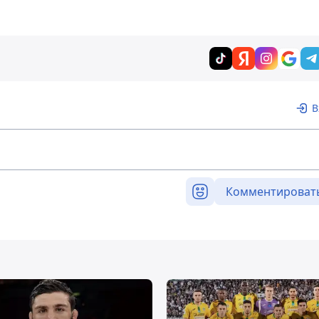
В
Комментироват