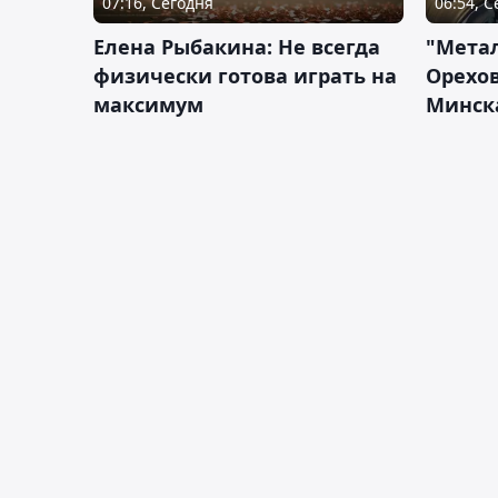
07:16, Сегодня
06:54, 
Елена Рыбакина: Не всегда
"Мета
физически готова играть на
Орехов
максимум
Минск