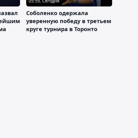
05:59, Сегодня
назвал
Соболенко одержала
лейшим
уверенную победу в третьем
ма
круге турнира в Торонто