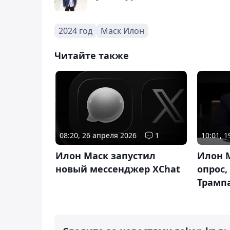
2024 год
Маск Илон
Читайте также
08:20, 26 апреля 2026
1
10:01, 
Илон Маск запустил
Илон 
новый мессенджер XChat
опрос,
Трампа