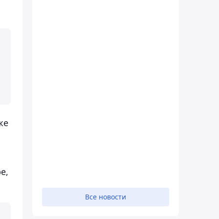
же
e,
Все новости