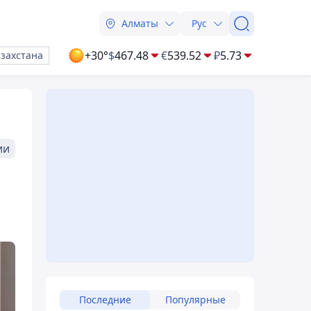
Алматы
Рус
+30°
$
467.48
€
539.52
₽
5.73
азахстана
ии
Последние
Популярные