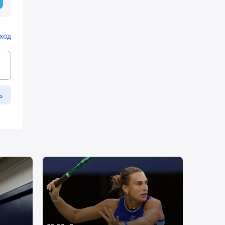
ход
ь