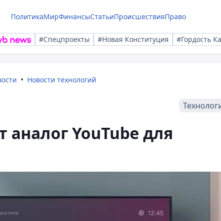
Политика
Мир
Финансы
Статьи
Происшествия
Право
#Спецпроекты
#Новая Конституция
#Гордость К
вости
Новости технологий
Технолог
т аналог YouTube для