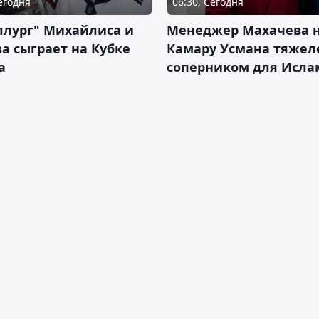
Сегодня
06:30, Сегодня
ллург" Михайлиса и
Менеджер Махачева 
а сыграет на Кубке
Камару Усмана тяже
а
соперником для Исла