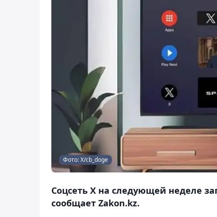
Фото: X/cb_doge
Соцсеть X на следующей неделе за
сообщает Zakon.kz.