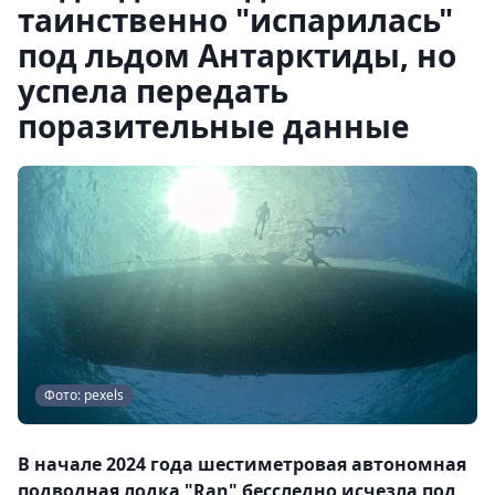
таинственно "испарилась"
под льдом Антарктиды, но
успела передать
поразительные данные
Фото: pexels
В начале 2024 года шестиметровая автономная
подводная лодка "Ran" бесследно исчезла под